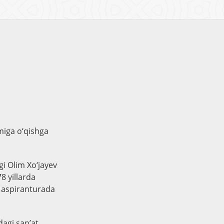
imiga o‘qishga
gi Olim Xo‘jayev
8 yillarda
a aspiranturada
dagi san’at