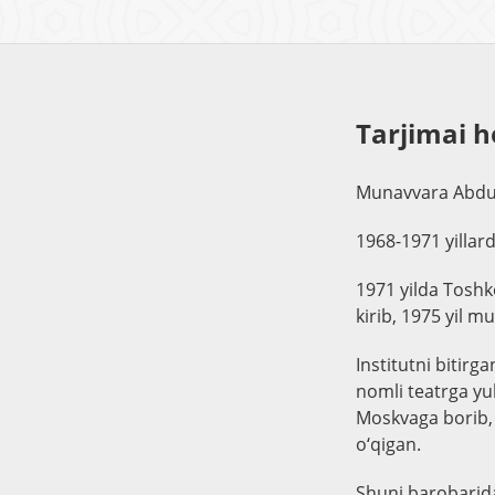
Tarjimai h
Munavvara Abdull
1968-1971 yillard
1971 yilda Toshke
kirib, 1975 yil 
Institutni bitirg
nomli teatrga yub
Moskvaga borib, 
o‘qigan.
Shuni barobarida