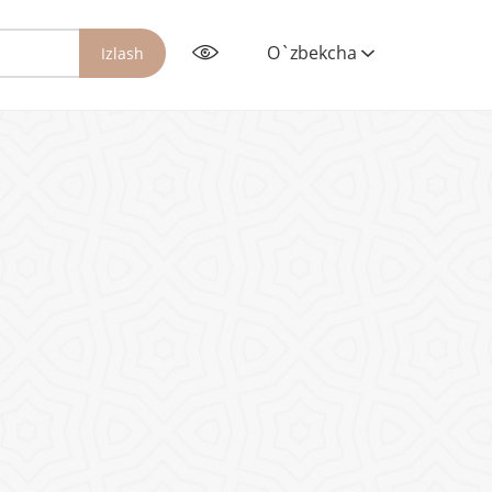
O`zbekcha
Izlash