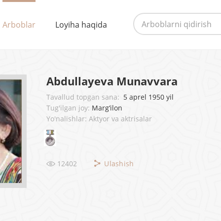
Arboblar
Loyiha haqida
Abdullayeva Munavvara
Tavallud topgan sana:
5 aprel 1950 yil
Tug'ilgan joy:
Marg‘ilon
Yo'nalishlar: Aktyor va aktrisalar
12402
Ulashish