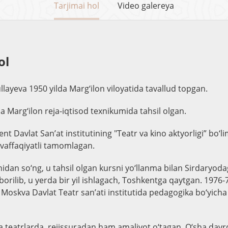
Tarjimai hol
Video galereya
ol
ayeva 1950 yilda Marg‘ilon viloyatida tavallud topgan.
a Marg‘ilon reja-iqtisod texnikumida tahsil olgan.
nt Davlat San’at institutining "Teatr va kino aktyorligi” bo‘l
muvaffaqiyatli tamomlagan.
anidan so‘ng, u tahsil olgan kursni yo‘llanma bilan Sirdaryoda
orilib, u yerda bir yil ishlagach, Toshkentga qaytgan. 1976-7
Moskva Davlat Teatr san’ati institutida pedagogika bo‘yich
 teatrlarda, rejissuradan ham amaliyot o‘tagan. O‘sha davr