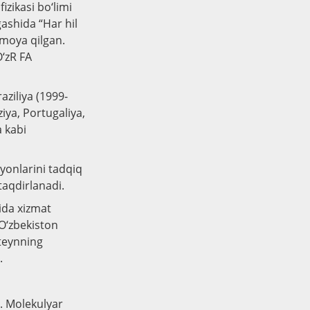
izikasi bo‘limi
gashida “Har hil
imoya qilgan.
O‘zR FA
aziliya (1999-
ziya, Portugaliya,
a kabi
rayonlarini tadqiq
taqdirlanadi.
ida xizmat
 O‘zbekiston
hteynning
.
i. Molekulyar