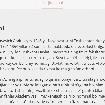
Tarjimai hol
ol
layevich Abdullayev 1948 yil 14 yanvar kuni Toshkentda duny
1954-1964 yillar 82-sonli o‘rta maktabda o‘qib, tezlashtirilga
1969 yillar Toshkent Davlat universitetining fizika fakulteti
qurolli kuchlarida xizmat qilgan. Sovet va o‘zbek fizigi, fizik
 Abu Rayxon Beruniy nomidagi Davlat mukofoti laureati, Al-
zbekiston Respublikasida xizmat ko‘rsatgan fan arbobi.
 o‘zining aspiranturadagi o‘qishi mobaynida Li turidagi mod
ianalar va uzviy bo‘lmagan o‘zaro ta’sirini o‘rgana boshladi
ilan tortishishning kvaziklassik chegarasini o‘rganish bilan 
gan fanlar Akademiyasi ilmiy kengashida “Polinominal bo‘lm
 sust o‘zaro ta’siri nazariyasi” mavzusida fizika-matematika f