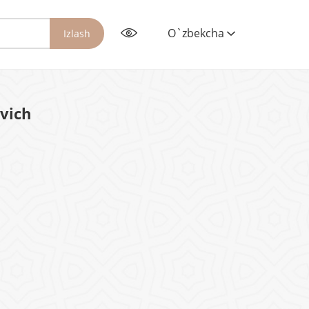
O`zbekcha
Izlash
vich