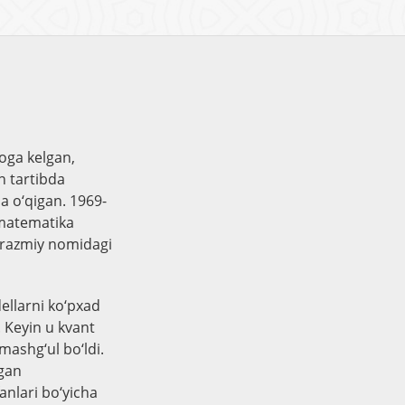
oga kelgan,
n tartibda
da o‘qigan. 1969-
o-matematika
Xorazmiy nomidagi
ellarni ko‘pxad
. Keyin u kvant
mashg‘ul bo‘ldi.
agan
anlari bo‘yicha