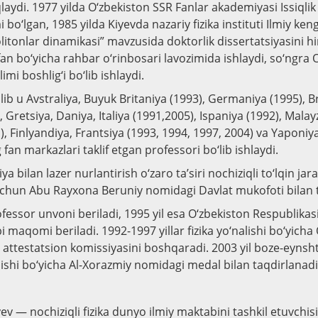
laydi. 1977 yilda O‘zbekiston SSR Fanlar akademiyasi Issiqlik f
i bo‘lgan, 1985 yilda Kiyevda nazariy fizika instituti Ilmiy ken
litonlar dinamikasi” mavzusida doktorlik dissertatsiyasini h
fan bo‘yicha rahbar o‘rinbosari lavozimida ishlaydi, so‘ngra 
‘limi boshlig‘i bo‘lib ishlaydi.
ib u Avstraliya, Buyuk Britaniya (1993), Germaniya (1995), Br
 Gretsiya, Daniya, Italiya (1991,2005), Ispaniya (1992), Malay
, Finlyandiya, Frantsiya (1993, 1994, 1997, 2004) va Yaponiy
an markazlari taklif etgan professori bo‘lib ishlaydi.
ya bilan lazer nurlantirish o‘zaro ta’siri nochiziqli to‘lqin ja
 uchun Abu Rayxona Beruniy nomidagi Davlat mukofoti bilan 
ofessor unvoni beriladi, 1995 yil esa O‘zbekiston Respublikas
 maqomi beriladi. 1992-1997 yillar fizika yo‘nalishi bo‘yicha
y attestatsion komissiyasini boshqaradi. 2003 yil boze-eyns
 ishi bo‘yicha Al-Xorazmiy nomidagi medal bilan taqdirlanadi
ev — nochiziqli fizika dunyo ilmiy maktabini tashkil etuvchis