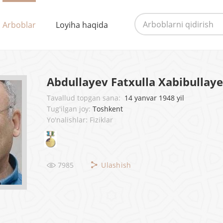
Arboblar
Loyiha haqida
Abdullayev Fatxulla Xabibullaye
Tavallud topgan sana:
14 yanvar 1948 yil
Tug'ilgan joy:
Toshkent
Yo'nalishlar: Fiziklar
7985
Ulashish