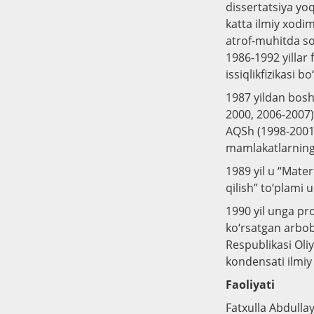
dissertatsiya yoq
katta ilmiy xodim
atrof-muhitda so
1986-1992 yillar 
issiqlikfizikasi bo
1987 yildan boshl
2000, 2006-2007),
AQSh (1998-2001)
mamlakatlarning f
1989 yil u “Materi
qilish” to‘plami
1990 yil unga pr
ko‘rsatgan arbobi
Respublikasi Oli
kondensati ilmiy
Faoliyati
Fatxulla Abdullay