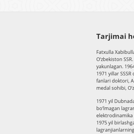
Tarjimai h
Fatxulla Xabibul
O‘zbekiston SSR. 
yakunlagan. 1964-
1971 yillar SSSR 
fanlari doktori,
medal sohibi, O‘
1971 yil Dubnada
bo‘lmagan lagranj
elektrodinamika b
1975 yil birlash
lagranjianlarning