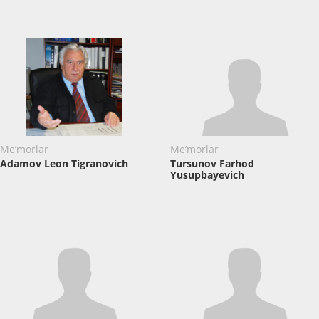
Me’morlar
Me’morlar
Adamov Leon Tigranovich
Tursunov Farhod
Yusupbayevich