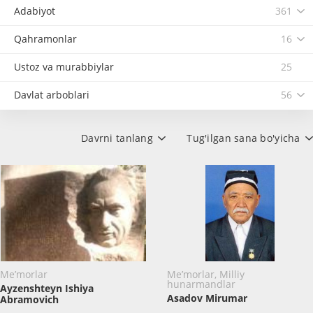
Adabiyot
361
Qahramonlar
16
Ustoz va murabbiylar
25
Davlat arboblari
56
Davrni tanlang
Tug'ilgan sana bo'yicha
Me’morlar
Me’morlar, Milliy
hunarmandlar
Ayzenshteyn Ishiya
Asadov Mirumar
Abramovich