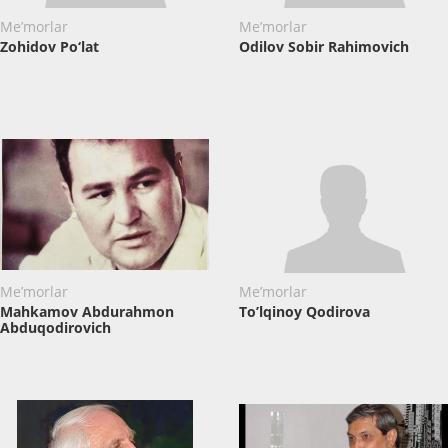
Me’morlar
Me’morlar
Zohidov Po‘lat
Odilov Sobir Rahimovich
Me’morlar
Me’morlar
Mahkamov Abdurahmon
To’lqinoy Qodirova
Abduqodirovich