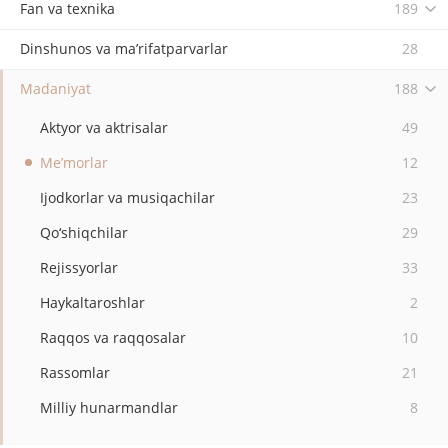
Fan va texnika
189
Dinshunos va ma’rifatparvarlar
28
Madaniyat
188
Aktyor va aktrisalar
49
Me’morlar
12
Ijodkorlar va musiqachilar
23
Qo‘shiqchilar
29
Rejissyorlar
33
Haykaltaroshlar
2
Raqqos va raqqosalar
10
Rassomlar
21
Milliy hunarmandlar
8