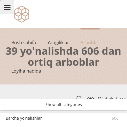
Bosh sahifa
Yangiliklar
Arboblar
39 yo'nalishda 606 dan
ortiq arboblar
Loyiha haqida
O`zbekcha
Show all categories
Barcha yo'nalishlar
606