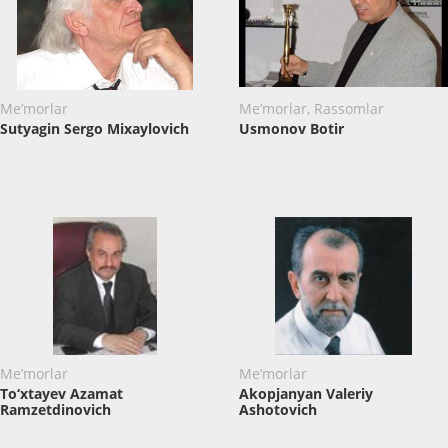
Me’morlar
Me’morlar, Rassomlar
Sutyagin Sergo Mixaylovich
Usmonov Botir
Me’morlar
Me’morlar
To‘xtayev Azamat
Akopjanyan Valeriy
Ramzetdinovich
Ashotovich