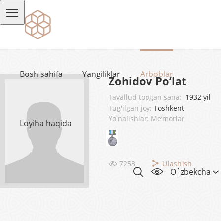
Bosh sahifa
Yangiliklar
Arboblar
Zohidov Po‘lat
Tavallud topgan sana:
1932 yil
Tug'ilgan joy:
Toshkent
Yo'nalishlar: Me’morlar
Loyiha haqida
7253
Ulashish
O`zbekcha