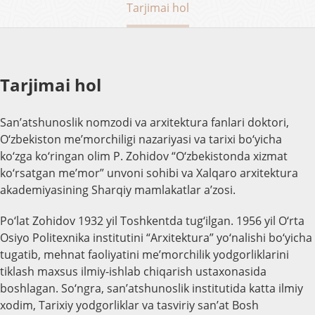
Tarjimai hol
Tarjimai hol
San’atshunoslik nomzodi va arxitektura fanlari doktori,
O‘zbekiston me’morchiligi nazariyasi va tarixi bo‘yicha
ko‘zga ko‘ringan olim P. Zohidov “O‘zbekistonda xizmat
ko‘rsatgan me’mor” unvoni sohibi va Xalqaro arxitektura
akademiyasining Sharqiy mamlakatlar a’zosi.
Po‘lat Zohidov 1932 yil Toshkentda tug‘ilgan. 1956 yil O‘rta
Osiyo Politexnika institutini “Arxitektura” yo‘nalishi bo‘yicha
tugatib, mehnat faoliyatini me’morchilik yodgorliklarini
tiklash maxsus ilmiy-ishlab chiqarish ustaxonasida
boshlagan. So‘ngra, san’atshunoslik institutida katta ilmiy
xodim, Tarixiy yodgorliklar va tasviriy san’at Bosh