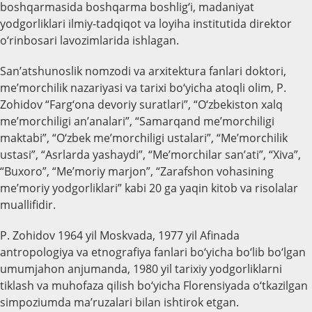
boshqarmasida boshqarma boshlig‘i, madaniyat
yodgorliklari ilmiy-tadqiqot va loyiha institutida direktor
o‘rinbosari lavozimlarida ishlagan.
San’atshunoslik nomzodi va arxitektura fanlari doktori,
me’morchilik nazariyasi va tarixi bo‘yicha atoqli olim, P.
Zohidov “Farg‘ona devoriy suratlari”, “O‘zbekiston xalq
me’morchiligi an’analari”, “Samarqand me’morchiligi
maktabi”, “O‘zbek me’morchiligi ustalari”, “Me’morchilik
ustasi”, “Asrlarda yashaydi”, “Me’morchilar san’ati”, “Xiva”,
“Buxoro”, “Me’moriy marjon”, “Zarafshon vohasining
me’moriy yodgorliklari” kabi 20 ga yaqin kitob va risolalar
muallifidir.
P. Zohidov 1964 yil Moskvada, 1977 yil Afinada
antropologiya va etnografiya fanlari bo‘yicha bo‘lib bo‘lgan
umumjahon anjumanda, 1980 yil tarixiy yodgorliklarni
tiklash va muhofaza qilish bo‘yicha Florensiyada o‘tkazilgan
simpoziumda ma’ruzalari bilan ishtirok etgan.