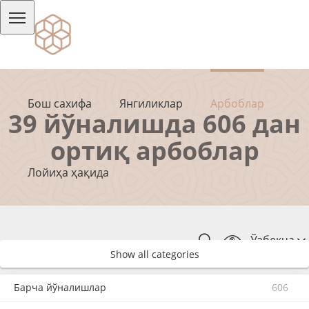
Бош сахифа
Янгиликлар
Арбоблар
39 йўналишда 606 дан
ортиқ арбоблар
Лойиҳа ҳақида
Ўзбекча
Show all categories
Барча йўналишлар
606