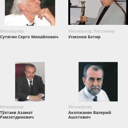
Меъморлар
Меъморлар, Рассомлар
Сутягин Серго Михайлович
Усмонов Ботир
Меъморлар
Меъморлар
Тўхтаев Азамат
Акопжанян Валерий
Рамзетдинович
Ашотович