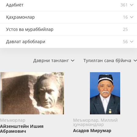
Адабиёт
361
Қаҳрамонлар
16
Устоз ва мураббийлар
25
Давлат арбоблари
56
Даврни танланг
Туғилган сана бўйича
Меъморлар
Меъморлар, Миллий
ҳунармандлар
Айзенштейн Ишия
Асадов Мирумар
Абрамович