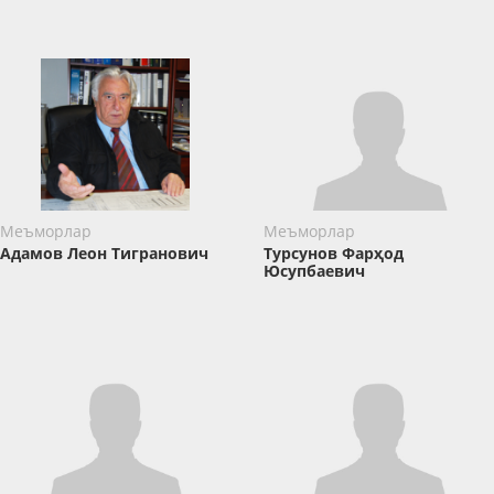
Меъморлар
Меъморлар
Адамов Леон Тигранович
Турсунов Фарҳод
Юсупбаевич