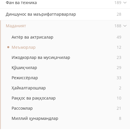
Фан ва техника
189
Диншунос ва маърифатпарварлар
28
Маданият
188
Актёр ва актрисалар
49
Меъморлар
12
Ижодкорлар ва мусиқачилар
23
Қўшиқчилар
29
Режиссёрлар
33
Ҳайкалтарошлар
2
Раққос ва раққосалар
10
Рассомлар
21
Миллий ҳунармандлар
8