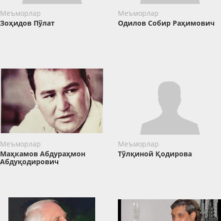
Меъморлар
Меъморлар
Зоҳидов Пўлат
Одилов Собир Раҳимович
Меъморлар
Меъморлар
Маҳкамов Абдураҳмон
Тўлқиной Қодирова
Абдуқодирович