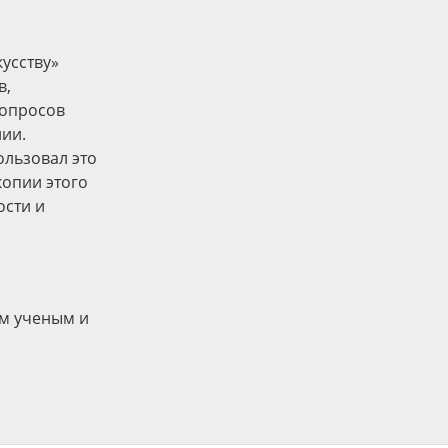
усству»
в,
вопросов
нии.
ользовал это
опии этого
ости и
ым ученым и