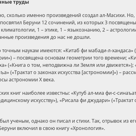
чные труды
но, сколько именно произведений создал ал-Масихи. Но,
 посвятил Беруни 12 сочинений, из которых 3 посвящены 
 климатологии, 1 – этике, 1 – языкознанию, 2 – астрологии
анные произведения до нас не дошли.
о точным наукам имеются: «Китаб фи мабади-л-хандаса» 
рии») – посвящена основам геометрии того времени; «Кит
ха» («Книга о том, неподвижна ли Земля или движется»);
ъа» («Трактат о законах искусства [астрономии]») – рас
сы астрономии Х века.
ких книг наиболее известны: «Кутуб ал-миа фи-с-синаъат
едицинскому искусству»), «Рисала фи джудари» («Трактат
был ученым, однако он писал и стихи. Так, отрывок из ег
Беруни включил в свою книгу «Хронология».