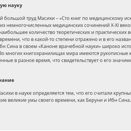
ую науку
й большой труд Масихи – «Сто книг по медицинскому иск
 из немногочисленных медицинских сочинений Х-ХI веко
аибольшее количество теоретических и практических 
ремени, что в какой-то степени отражено и в его назва
бн Сина в своем «Каноне врачебной науки» широко исп
Во многих книгохранилищах мира имеются рукописные к
енные в разное время, что свидетельствует о его значим
нание
асихи в науке определяется тем, что его считали крупн
кие великие умы своего времени, как Беруни и Ибн Сина.