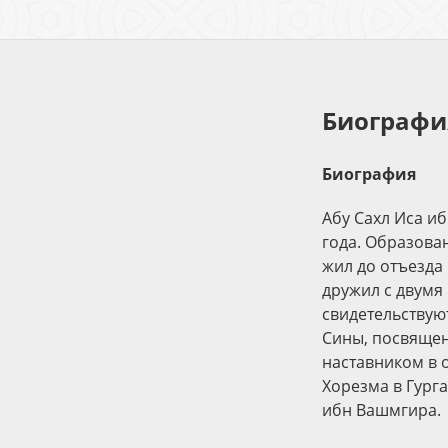
Биографи
Биография
Абу Сахл Иса иб
года. Образован
жил до отъезда 
дружил с двумя
свидетельствую
Сины, посвящен
наставником в о
Хорезма в Гург
ибн Вашмгира.