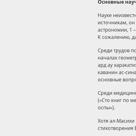
Основные нау
Науке неизвест
источникам, он
астрономии, 1 –
К сожалению, д
Среди трудов п
началах геомет
ард ау харакати
каванин ас-сина
основные вопро
Среди медицинс
(«Сто книг по м
оспы»).
Хотя ал-Масихи 
стихотворения 