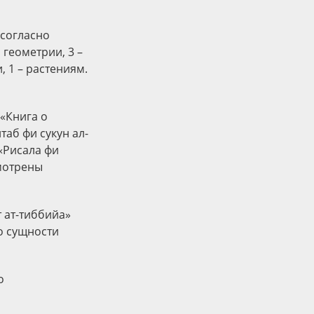
 согласно
геометрии, 3 –
, 1 – растениям.
(«Книга о
аб фи сукун ал-
 «Рисала фи
смотрены
 ат-тиббийа»
 о сущности
о