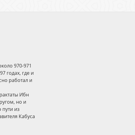
около 970-971
7 годах, где и
есно работал и
трактаты Ибн
ругом, но и
 пути из
авителя Кабуса