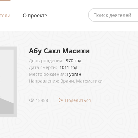
тели
О проекте
Абу Сахл Масихи
День рождения:
970 год
Дата смерти:
1011 год
Место рождения:
Гурган
Направления: Врачи, Математики
15458
Поделиться