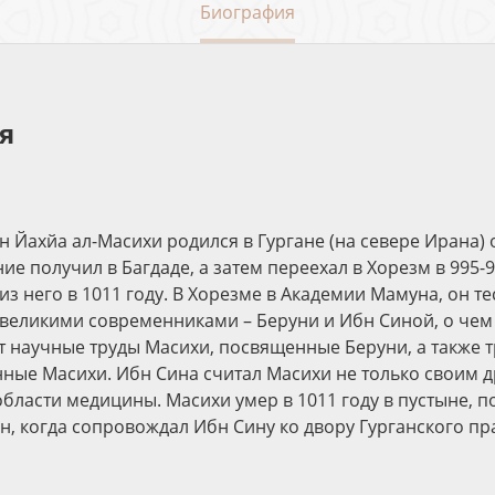
Биография
я
н Йахйа ал-Масихи родился в Гургане (на севере Ирана) 
ие получил в Багдаде, а затем переехал в Хорезм в 995-99
из него в 1011 году. В Хорезме в Академии Мамуна, он т
 великими современниками – Беруни и Ибн Синой, о чем
т научные труды Масихи, посвященные Беруни, а также 
ные Масихи. Ибн Сина считал Масихи не только своим д
бласти медицины. Масихи умер в 1011 году в пустыне, по
ан, когда сопровождал Ибн Сину ко двору Гурганского пр