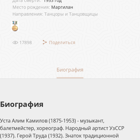
Дата смерти:
1953 год
Место рождения:
Маргилан
Направления: Танцоры и Танцовщицы
17898
Поделиться
Биография
Биография
Уста Алим Камилов (1875-1953) - музыкант,
балетмейстер, хореограф. Народный артист УзССР
(1937). Герой Труда (1932). Знаток традиционной