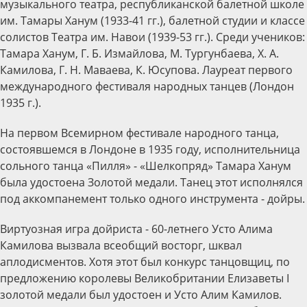
музыкального театра, республиканской балетной школе
им. Тамары Ханум (1933-41 гг.), балетной студии и классе
солистов Театра им. Навои (1939-53 гг.). Среди учеников:
Тамара Ханум, Г. Б. Измайлова, М. Тургунбаева, Х. А.
Камилова, Г. Н. Маваева, К. Юсупова. Лауреат первого
международного фестиваля народных танцев (Лондон
1935 г.).
На первом Всемирном фестивале народного танца,
состоявшемся в Лондоне в 1935 году, исполнительница
сольного танца «Пилля» - «Шелкопряд» Тамара Ханум
была удостоена Золотой медали. Танец этот исполнялся
под аккомпанемент только одного инструмента - дойры.
Виртуозная игра дойриста - 60-летнего Усто Алима
Камилова вызвала всеобщий восторг, шквал
аплодисментов. Хотя этот был конкурс танцовщиц, по
предложению королевы Великобритании Елизаветы I
золотой медали был удостоен и Усто Алим Камилов.