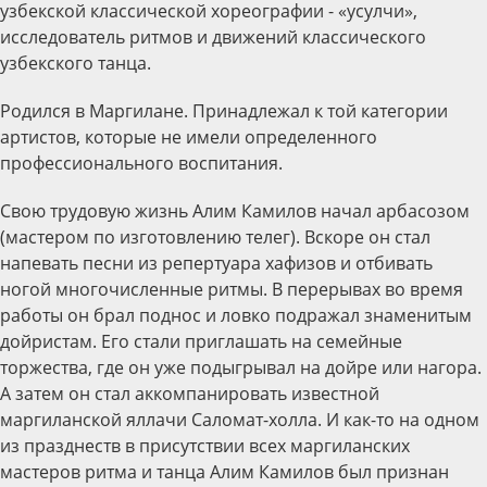
узбекской классической хореографии - «усулчи»,
исследователь ритмов и движений классического
узбекского танца.
Родился в Маргилане. Принадлежал к той категории
артистов, которые не имели определенного
профессионального воспитания.
Свою трудовую жизнь Алим Камилов начал арбасозом
(мастером по изготовлению телег). Вскоре он стал
напевать песни из репертуара хафизов и отбивать
ногой многочисленные ритмы. В перерывах во время
работы он брал поднос и ловко подражал знаменитым
дойристам. Его стали приглашать на семейные
торжества, где он уже подыгрывал на дойре или нагора.
А затем он стал аккомпанировать известной
маргиланской яллачи Саломат-холла. И как-то на одном
из празднеств в присутствии всех маргиланских
мастеров ритма и танца Алим Камилов был признан