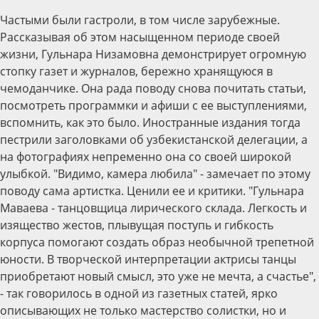
Частыми были гастроли, в том числе зарубежные.
Рассказывая об этом насыщенном периоде своей
жизни, Гульнара Низамовна демонстрирует огромную
стопку газет и журналов, бережно хранящуюся в
чемоданчике. Она рада поводу снова почитать статьи,
посмотреть программки и афиши с ее выступлениями,
вспомнить, как это было. Иностранные издания тогда
пестрили заголовками об узбекистанской делегации, а
на фотографиях непременно она со своей широкой
улыбкой. "Видимо, камера любила" - замечает по этому
поводу сама артистка. Ценили ее и критики. "Гульнара
Маваева - танцовщица лирического склада. Легкость и
изящество жестов, плывущая поступь и гибкость
корпуса помогают создать образ необычной трепетной
юности. В творческой интерпретации актрисы танцы
приобретают новый смысл, это уже не мечта, а счастье",
- так говорилось в одной из газетных статей, ярко
описывающих не только мастерство солист­ки, но и