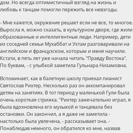
дом. Но всегда оптимистичный взгляд на жизнь и
любовь к танцам помогли пережить все невзгоды.
- Мне кажется, окружение решает если не все, то многое.
Выросла я, можно сказать, в культурном дворе, где жили
образованные и интеллигент­ные люди. Например, дети
из соседней семьи Мухаббат и Уктам разговаривали на
английском и французском, которым и меня научили.
Кстати, в пять лет уже начала читать "Правду Востока".
По буквам, - с улыбкой заметила Гульнара Низамовна.
Вспоминает, как в балетную школу приехал пианист
Святослав Рихтер. Несколько раз он аккомпанировал
детям на занятиях. В тот период у маленькой Гули была
очень короткая стрижка. "Рихтер замечательно играл, я
была вдохновлена его музыкой и танцевала без
остановки. Он закончил, а я даже не заметила -
настолько была увлечена, - рассказывает она. -
Понаблюдав немного, он обратился ко мне, назвав