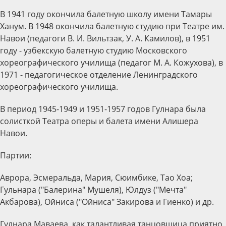
В 1941 году окончила балетную школу имени Тамары
Ханум. В 1948 окончила балетную студию при Театре им.
Навои (педагоги В. И. Вильтзак, У. А. Камилов), в 1951
году - узбекскую балетную студию Московского
хореографического училища (педагог М. А. Кожухова), в
1971 - педагогическое отделение Ленинградского
хореографического училища.
В период 1945-1949 и 1951-1957 годов Гулнара была
солисткой Театра оперы и балета имени Алишера
Навои.
Партии:
Аврора, Эсмеральда, Мария, Сюимбике, Тао Хоа;
Гульнара ("Балерина" Мушеля), Юлдуз ("Мечта"
Акбарова), Ойниса ("Ойниса" Закирова и Гиенко) и др.
Гулнара Маваева, как талантливая танцовщица приятно