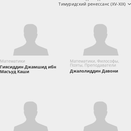
Тимуридский ренессанс (XV-XIX)
Математики
Математики, Философы,
Поэты, Преподаватели
Гиясиддин Джамшид ибн
Джалолиддин Давони
Масъуд Каши