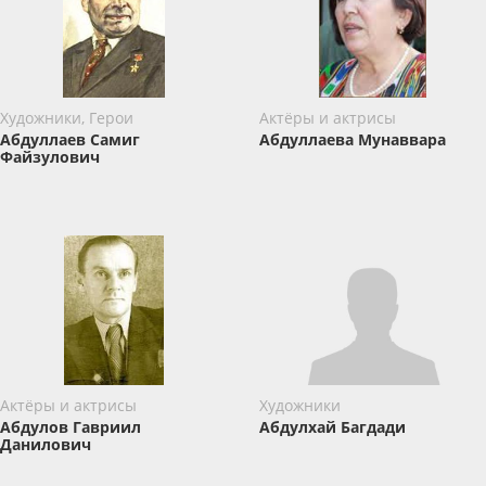
Художники, Герои
Актёры и актрисы
Абдуллаев Самиг
Абдуллаева Мунаввара
Файзулович
Актёры и актрисы
Художники
Абдулов Гавриил
Абдулхай Багдади
Данилович