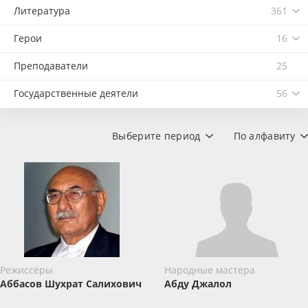
Литература
361
Герои
16
Преподаватели
25
Государственные деятели
56
Выберите период
По алфавиту
Режиссёры
Народные мастера
Аббасов Шухрат Салихович
Абду Джалол