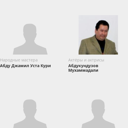
Народные мастера
Актёры и актрисы
Абду Джамил Уста Кури
Абдукундузов
Мухаммадали