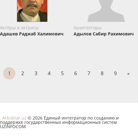
Актёры и актрисы
Архитекторы
Адашев Раджаб Халимович
Адылов Сабир Рахимович
1
2
3
4
5
6
7
8
9
»
Arboblar.uz
© 2026 Единый интегратор по созданию и
поддержке государственных информационных систем
UZINFOCOM