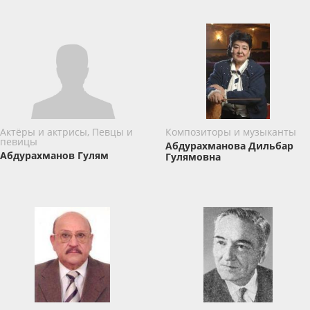
Актёры и актрисы, Певцы и
Композиторы и музыканты
певицы
Абдурахманова Дильбар
Абдурахманов Гулям
Гулямовна