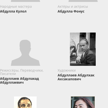
Народные мастера
Актёры и актрисы
Абдулла Кулол
Абдулла Фонус
Режиссёры, Переводчики,
Художники
Писатели
Абдуллаев Абдулхак
Абдуллаев Абдулахад
Аксакалович
Абдуллаевич