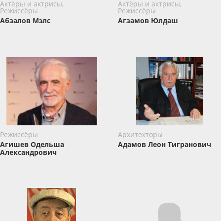
Актёры и актрисы,
Актёры и актрисы,
Режиссёры
Режиссёры
Абзалов Мэлс
Агзамов Юлдаш
Режиссёры
Архитекторы
Агишев Одельша
Адамов Леон Тигранович
Александрович