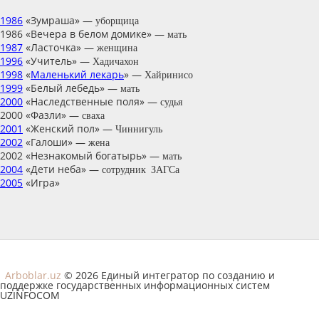
1986
«Зумраша» —
уборщица
1986 «Вечера в белом домике» —
мать
1987
«Ласточка» —
женщина
1996
«Учитель» —
Хадичахон
1998
«
Маленький лекарь
» —
Хайринисо
1999
«Белый лебедь» —
мать
2000
«Наследственные поля» —
судья
2000 «Фазли» —
сваха
2001
«Женский пол» —
Чиннигуль
2002
«Галоши» —
жена
2002 «Незнакомый богатырь» —
мать
2004
«Дети неба» —
сотрудник ЗАГСа
2005
«Игра»
Arboblar.uz
© 2026 Единый интегратор по созданию и
поддержке государственных информационных систем
UZINFOCOM