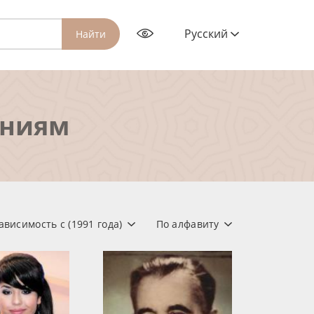
Русский
Найти
ениям
ависимость с (1991 года)
По алфавиту