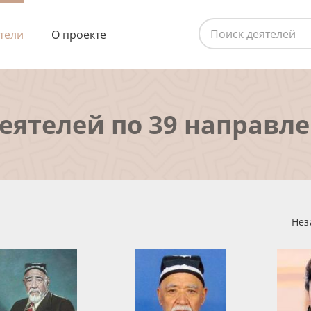
тели
О проекте
деятелей по 39 направл
Нез