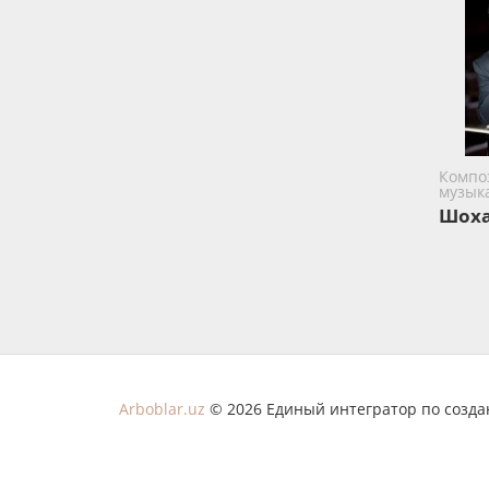
Компо
музык
Шоха
Arboblar.uz
© 2026 Единый интегратор по созд