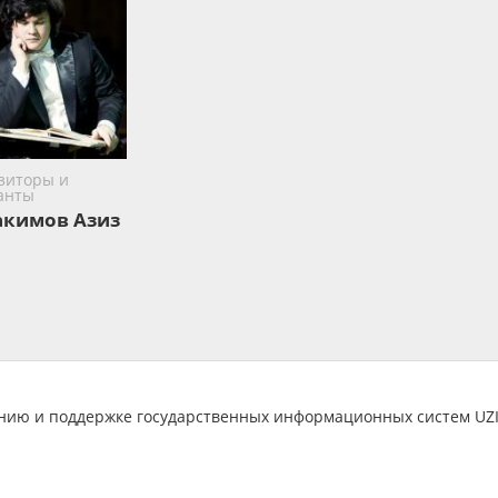
зиторы и
анты
кимов Азиз
анию и поддержке государственных информационных систем U