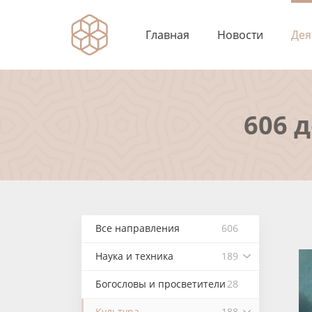
Главная
Новости
Дея
606 
Все направления
606
Наука и техника
189
Богословы и просветители
28
Культура
188