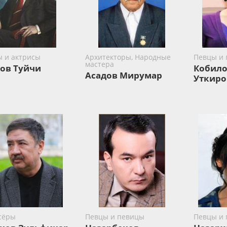
ы и актрисы
Архитекторы, Народные
Певцы и
мастера
ов Туйчи
Кобило
Асадов Мирумар
Уткиро
сёры
Певцы и певицы
Певцы и