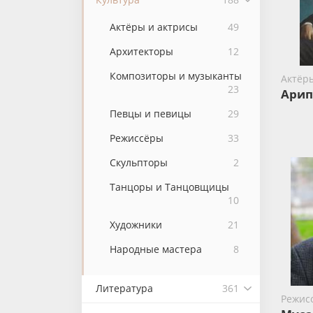
Актёры и актрисы
49
Архитекторы
12
Композиторы и музыканты
Актёр
23
Арип
Певцы и певицы
29
Режиссёры
33
Скульпторы
2
Танцоры и Танцовщицы
10
Художники
21
Народные мастера
8
Литература
361
Режис