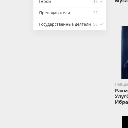
Муса
Герои
16
Преподаватели
25
Государственные деятели
56
Певцы
Рахм
Улуг
Ибра