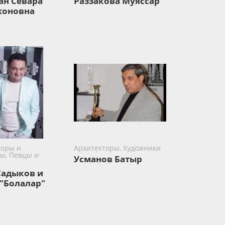
ан Севара
Раззакова Муяссар
жоновна
оры и
Архитекторы, Художники
ы, Певцы и
Усманов Батыр
Садыков и
 "Болалар"