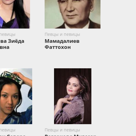
 певицы
Певцы и певицы
ва Зиёда
Мамадалиев
вна
Фаттохон
 певицы
Певцы и певицы