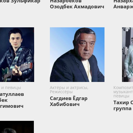
ков Зульфикар
Назарбеков
Назарх
Озодбек Ахмадович
Анвар
 и певицы
Актёры и актрисы,
Композит
Режиссёры
музыкант
атуллаев
певицы
Сагдиев Ёдгар
бек
Тахир 
Хабибович
гимович
группа