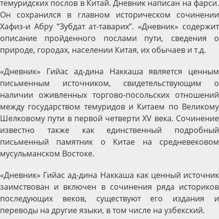
темуридских послов в Китай. Дневник написан на фарси.
Он сохранился в главном историческом сочинении
Хафиз-и Абру “Зубдат ат-таварих”. «Дневник» содержит
описание пройденного послами пути, сведения о
природе, городах, населении Китая, их обычаев и т.д.
«Дневник» Гийас ад-дина Наккаша является ценным
письменным источником, свидетельствующим о
наличии оживленных торгово-посольских отношений
между государством темуридов и Китаем по Великому
Шелковому пути в первой четверти XV века. Сочинение
известно также как единственный подробный
письменный памятник о Китае на средневековом
мусульманском Востоке.
«Дневник» Гийас ад-дина Наккаша как ценный источник
заимствован и включен в сочинения ряда историков
последующих веков, существуют его издания и
переводы на другие языки, в том числе на узбекский.