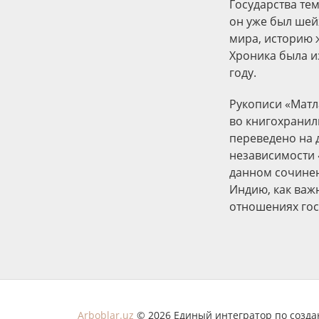
Государства тем
он уже был шей
мира, историю 
Хроника была и
году.
Рукописи «Матл
во книгохранил
переведено на д
независимости 
данном сочинен
Индию, как важ
отношениях гос
Arboblar.uz
© 2026 Единый интегратор по созд