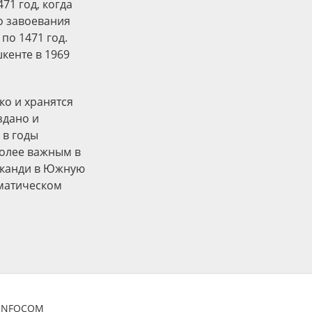
71 год, когда
о завоевания
по 1471 год.
кенте в 1969
ко и хранятся
здано и
 в годы
более важным в
рканди в Южную
матическом
ZINFOCOM