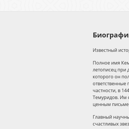
Биографи
Известный исто
Полное имя Кем
летописец при 
которого он пол
ответственные 
частности, в 1
Темуридов. Им 
ценным письме
Главный научны
счастливых зве