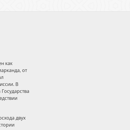
ен как
марканда, от
ал
иссии. В
 Государства
ледствии
осхода двух
стории