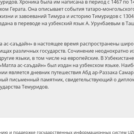
уридов. Хроника была им написана в период с 1467 по 14
хом Герата. Она описывает события татаро-монгольског
жизни и завоеваний Тимура и историю Тимуридов с 1304 
здана в переводе на узбекский язык А. Урунбаевым в Таш
а ас-саъдайн» в настоящее время распространены широ
ищах различных государств. Сочинение неоднократно и
ругие языки, в том числе на европейские. В Узбекистане
«Матла ас-саъдайн» был издан на узбекском языке. Наи
ии является дневник путешествия Абд ар-Раззака Сама
ный письменный памятник, свидетельствующий о дипло
ударства Темуридов.
анию и поддержке государственных информационных систем U