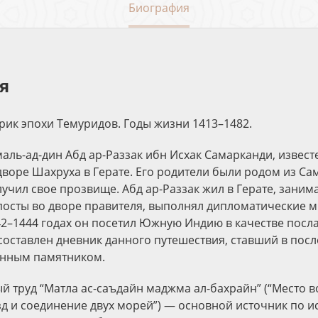
Биография
я
рик эпохи Темуридов. Годы жизни 1413–1482.
аль-ад-дин Абд ар-Раззак ибн Исхак Самарканди, извест
дворе Шахруха в Герате. Его родители были родом из Са
учил свое прозвище. Абд ар-Раззак жил в Герате, заним
посты во дворе правителя, выполнял дипломатические м
442–1444 годах он посетил Южную Индию в качестве посла
составлен дневник данного путешествия, ставший в пос
нным памятником.
й труд “Матла ас-саъдайн маджма ал-бахрайн” (“Место в
зд и соединение двух морей”) — основной источник по и