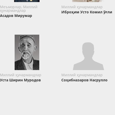
Меъморлар, Миллий
Миллий ҳунармандлар
ҳунармандлар
Иброҳим Усто Комил ўғли
Асадов Мирумар
Миллий ҳунармандлар
Миллий ҳунармандлар
Уста Ширин Муродов
Соҳибназаров Насрулло