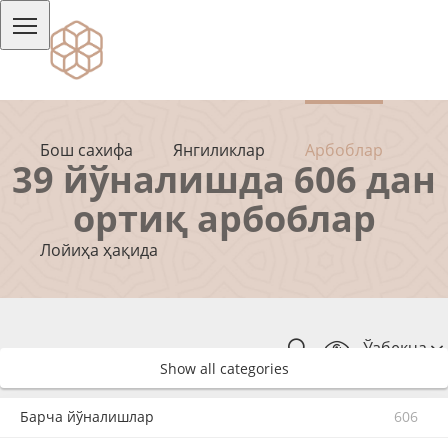
Бош сахифа
Янгиликлар
Арбоблар
39 йўналишда 606 дан
ортиқ арбоблар
Лойиҳа ҳақида
Ўзбекча
Show all categories
Барча йўналишлар
606