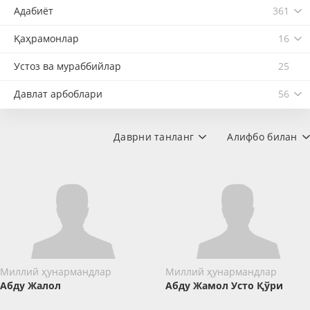
Адабиёт
361
Қаҳрамонлар
16
Устоз ва мураббийлар
25
Давлат арбоблари
56
Даврни танланг
Алифбо билан
Миллий ҳунармандлар
Миллий ҳунармандлар
Абду Жалол
Абду Жамол Усто Қўри