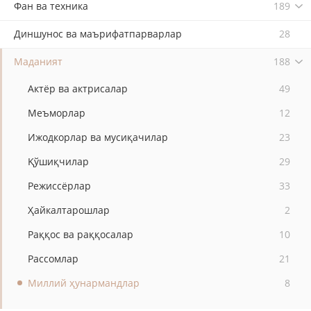
Фан ва техника
189
Диншунос ва маърифатпарварлар
28
Маданият
188
Актёр ва актрисалар
49
Меъморлар
12
Ижодкорлар ва мусиқачилар
23
Қўшиқчилар
29
Режиссёрлар
33
Ҳайкалтарошлар
2
Раққос ва раққосалар
10
Рассомлар
21
Миллий ҳунармандлар
8