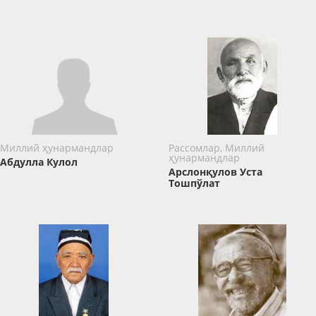
Миллий ҳунармандлар
Рассомлар, Миллий
ҳунармандлар
Абдулла Кулол
Арслонқулов Уста
Тошпўлат