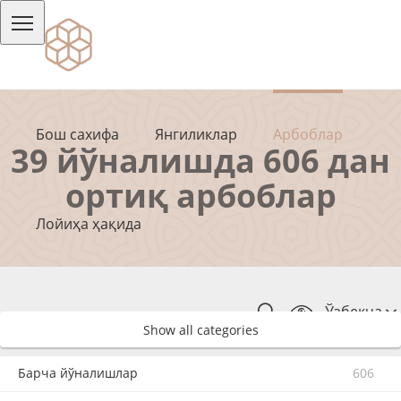
Бош сахифа
Янгиликлар
Арбоблар
39 йўналишда 606 дан
ортиқ арбоблар
Лойиҳа ҳақида
Ўзбекча
Show all categories
Барча йўналишлар
606