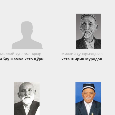
Миллий ҳунармандлар
Миллий ҳунармандлар
Абду Жамол Усто Қўри
Уста Ширин Муродов