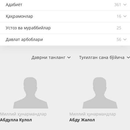
Адабиёт
361
Қаҳрамонлар
16
Устоз ва мураббийлар
25
Давлат арбоблари
56
Даврни танланг
Туғилган сана бўйича
Миллий ҳунармандлар
Миллий ҳунармандлар
Абдулла Кулол
Абду Жалол