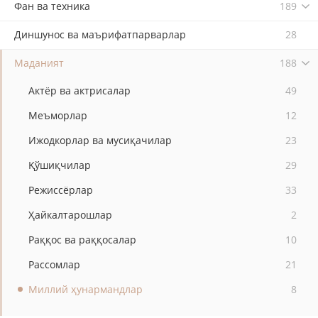
Фан ва техника
189
Диншунос ва маърифатпарварлар
28
Маданият
188
Актёр ва актрисалар
49
Меъморлар
12
Ижодкорлар ва мусиқачилар
23
Қўшиқчилар
29
Режиссёрлар
33
Ҳайкалтарошлар
2
Раққос ва раққосалар
10
Рассомлар
21
Миллий ҳунармандлар
8