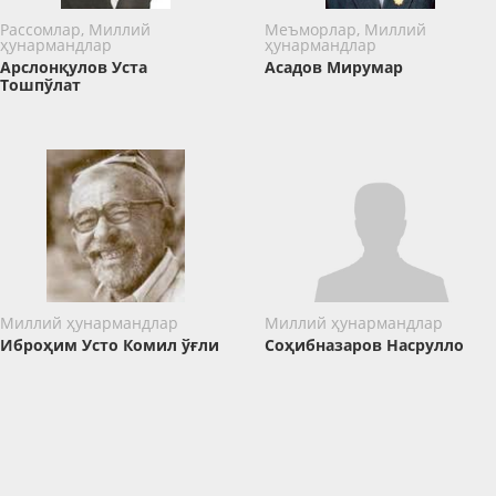
Рассомлар, Миллий
Меъморлар, Миллий
ҳунармандлар
ҳунармандлар
Арслонқулов Уста
Асадов Мирумар
Тошпўлат
Миллий ҳунармандлар
Миллий ҳунармандлар
Иброҳим Усто Комил ўғли
Соҳибназаров Насрулло