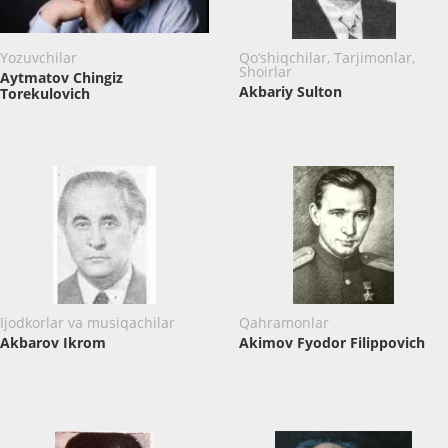
Yozuvchilar
Qo‘shiqchilar, Tarjimonlar,
Shoirlar
Aytmatov Chingiz
Akbariy Sulton
Torekulovich
Ijodkorlar va musiqachilar
Qahramonlar
Akbarov Ikrom
Akimov Fyodor Filippovich