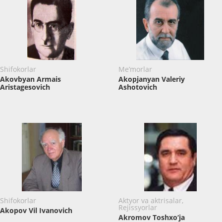
Shifokorlar
Me’morlar
Akovbyan Armais
Akopjanyan Valeriy
Aristagesovich
Ashotovich
Shifokorlar
Aktyor va aktrisalar,
Rejissyorlar
Akopov Vil Ivanovich
Akromov Toshxo‘ja