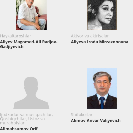
Haykaltaroshlar
Aktyor va aktrisalar
Aliyev Magomed-Ali Radjov-
Aliyeva Iroda Mirzaxonovna
Gadjiyevich
Ijodkorlar va musiqachilar,
Shifokorlar
Qo‘shiqchilar, Ustoz va
Alimov Anvar Valiyevich
murabbiylar
Alimahsumov Orif