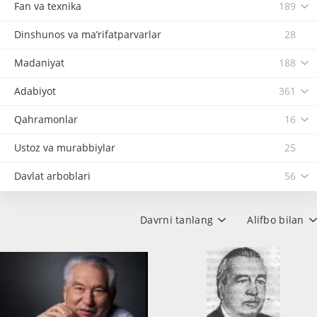
Fan va texnika
189
Dinshunos va ma’rifatparvarlar
28
Madaniyat
188
Adabiyot
361
Qahramonlar
16
Ustoz va murabbiylar
25
Davlat arboblari
56
Davrni tanlang
Alifbo bilan