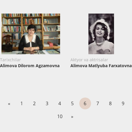
Tarixchilar
Aktyor va aktrisalar
Alimova Dilorom Agzamovna
Alimova Matlyuba Farxatovna
«
1
2
3
4
5
6
7
8
9
10
»