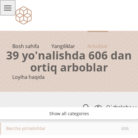
Bosh sahifa
Yangiliklar
Arboblar
39 yo'nalishda 606 dan
ortiq arboblar
Loyiha haqida
O`zbekcha
Show all categories
Barcha yo'nalishlar
606