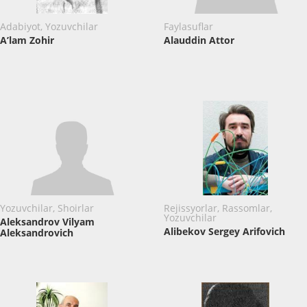
Adabiyot, Yozuvchilar
Faylasuflar
A’lam Zohir
Alauddin Attor
Yozuvchilar, Shoirlar
Rejissyorlar, Rassomlar,
Yozuvchilar
Aleksandrov Vilyam
Alibekov Sergey Arifovich
Aleksandrovich