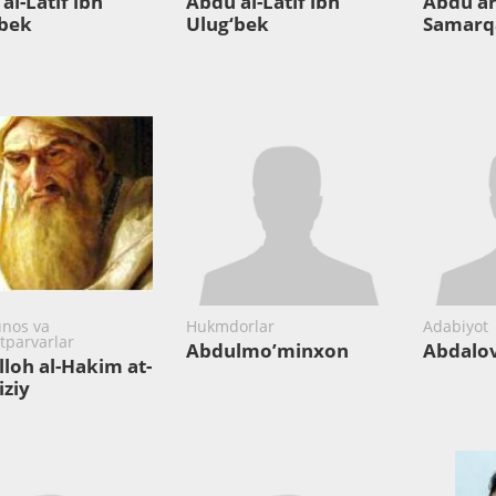
al-Latif ibn
Abdu al-Latif ibn
Abdu ar
‘bek
Ulug‘bek
Samarq
nos va
Hukmdorlar
Adabiyot
atparvarlar
Abdulmo’minxon
Abdalov
loh al-Hakim at-
ziy