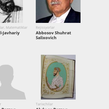
ar, Matematiklar
Rejissyorlar
l-Javhariy
Abbosov Shuhrat
Salixovich
r
Tarixchilar