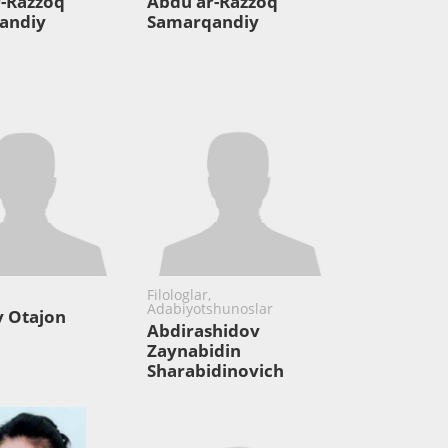
-Razzoq
Abdu ar-Razzoq
andiy
Samarqandiy
Filologlar,
Adabiyotshunoslar
 Otajon
Abdirashidov
Zaynabidin
Sharabidinovich