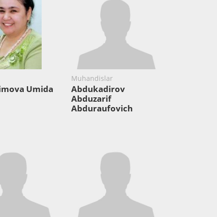
Muhandislar
imova Umida
Abdukadirov
Abduzarif
Abduraufovich