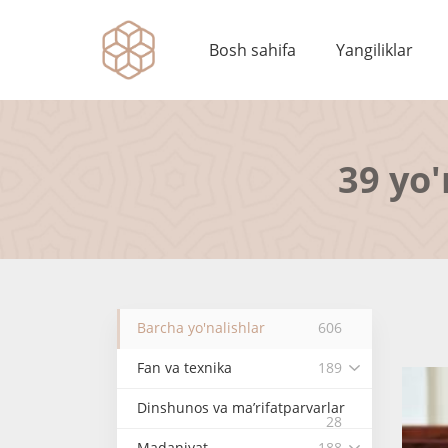
Bosh sahifa
Yangiliklar
39 yo'
Barcha yo'nalishlar
606
Fan va texnika
189
Dinshunos va ma’rifatparvarlar
28
Madaniyat
188