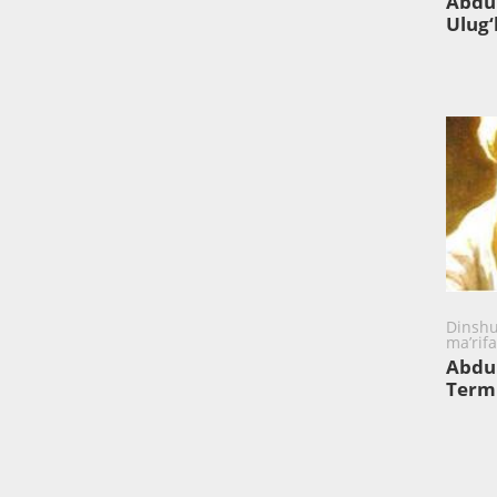
Abdu 
Ulug
Dinshu
ma’rif
Abdul
Termi