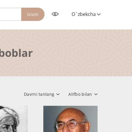
O`zbekcha
Izlash
rboblar
Davrni tanlang
Alifbo bilan