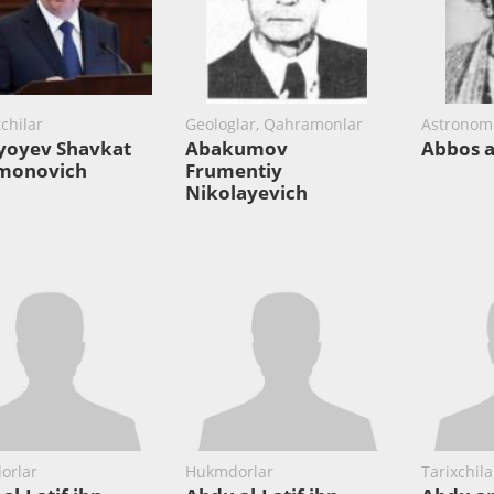
chilar
Geologlar, Qahramonlar
Astronoml
yoyev Shavkat
Abakumov
Abbos a
monovich
Frumentiy
Nikolayevich
orlar
Hukmdorlar
Tarixchila