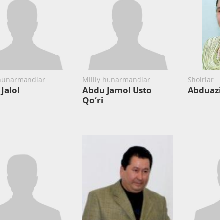
 hunarmandlar
Milliy hunarmandlar
Shoirlar
Jalol
Abdu Jamol Usto
Abduaz
Qo‘ri