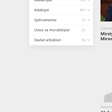
Adabiyot
361
Qahramonlar
16
Siyosat
Ustoz va murabbiylar
25
Mirzi
Miro
Davlat arboblari
56
Hukmd