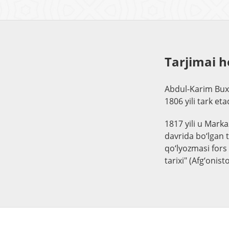
Tarjimai h
Abdul-Karim Buxor
1806 yili tark et
1817 yili u Mark
davrida bo‘lgan 
qo‘lyozmasi fors 
tarixi" (Afg‘onis