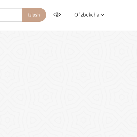
O`zbekcha
Izlash