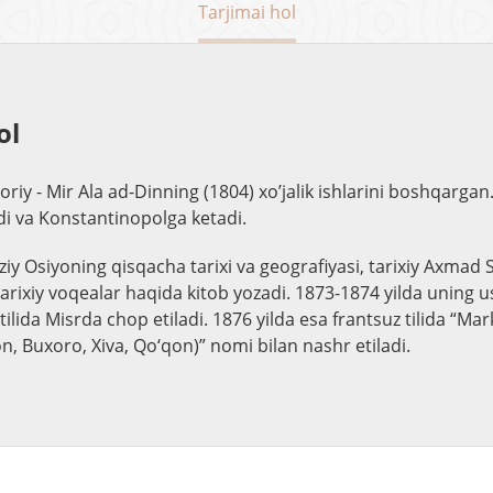
Tarjimai hol
ol
iy - Mir Ala ad-Dinning (1804) xo’jalik ishlarini boshqargan. 
adi va Konstantinopolga ketadi.
aziy Osiyoning qisqacha tarixi va geografiyasi, tarixiy Axma
tarixiy voqealar haqida kitob yozadi. 1873-1874 yilda uning 
tilida Misrda chop etiladi. 1876 yilda esa frantsuz tilida “Ma
ton, Buxoro, Xiva, Qo‘qon)” nomi bilan nashr etiladi.