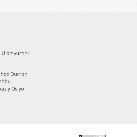
U o‘z yurtini
d Shox Durron
ushbu
rkaziy Osiyo