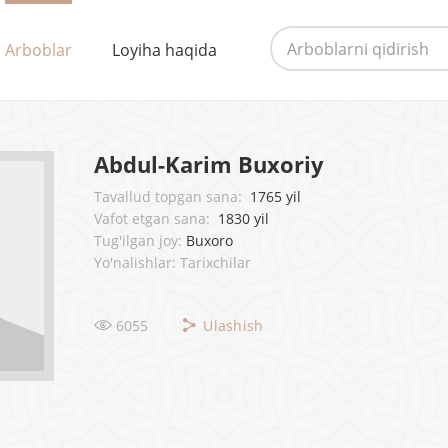
Arboblar
Loyiha haqida
Abdul-Karim Buxoriy
Tavallud topgan sana:
1765 yil
Vafot etgan sana:
1830 yil
Tug'ilgan joy:
Buxoro
Yo'nalishlar: Tarixchilar
6055
Ulashish