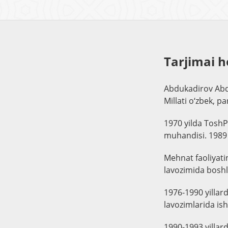
Tarjimai h
Abdukadirov Abdu
Millati o‘zbek, pa
1970 yilda ToshPI
muhandisi. 1989 y
Mehnat faoliyati
lavozimida boshl
1976-1990 yillar
lavozimlarida ish
1990-1993 yillar