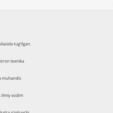
lasida tug‘ilgan.
ektron texnika
da muhandis
k ilmiy xodim
katta o‘qituvchi