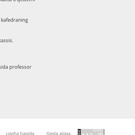
u kafedraning
assis.
sida professor
Loyiha haqida
Qayta aloqa