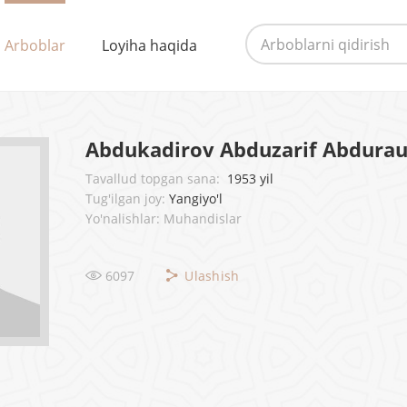
Arboblar
Loyiha haqida
Abdukadirov Abduzarif Abdurau
Tavallud topgan sana:
1953 yil
Tug'ilgan joy:
Yangiyo'l
Yo'nalishlar: Muhandislar
6097
Ulashish