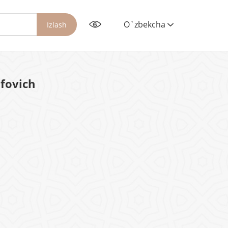
O`zbekcha
Izlash
fovich