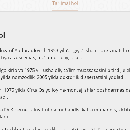
Tarjimai hol
ol
zarif Abduraufovich 1953 yil Yangiyo‘l shahrida xizmatchi oi
rtiya a’zosi emas, ma’lumoti oliy, oilali.
ga kirib va 1975 yili usha oliy ta’lim muassasasini bitirdi, el
ilda nomzodlik, 2005 yilda doktorlik dissertatsini yoqladi.
ni 1975 yilda O‘rta Osiyo loyiha-montaj ishlar boshqarmasi
adi.
da FA Kibernetik institutida muhandis, katta muhandis, kichi
ladi.
da Toshkent mashinasozlik intstituti (ToshDTU) da assistent, 