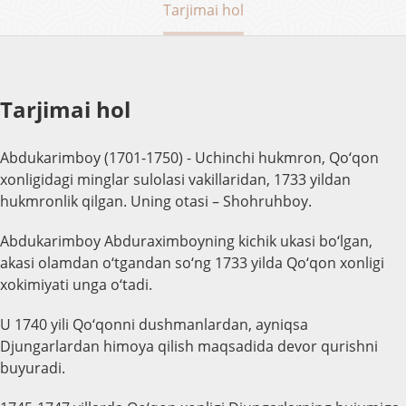
Tarjimai hol
Tarjimai hol
Abdukarimboy (1701-1750) - Uchinchi hukmron, Qo‘qon
xonligidagi minglar sulolasi vakillaridan, 1733 yildan
hukmronlik qilgan. Uning otasi – Shohruhboy.
Abdukarimboy Abduraximboyning kichik ukasi bo‘lgan,
akasi olamdan o‘tgandan so‘ng 1733 yilda Qo‘qon xonligi
xokimiyati unga o‘tadi.
U 1740 yili Qo‘qonni dushmanlardan, ayniqsa
Djungarlardan himoya qilish maqsadida devor qurishni
buyuradi.