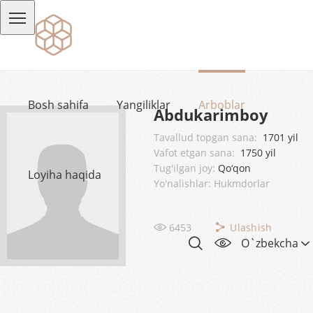
Bosh sahifa
Yangiliklar
Arboblar
Abdukarimboy
Tavallud topgan sana:
1701 yil
Vafot etgan sana:
1750 yil
Tug'ilgan joy:
Qo‘qon
Loyiha haqida
Yo'nalishlar: Hukmdorlar
6453
Ulashish
O`zbekcha