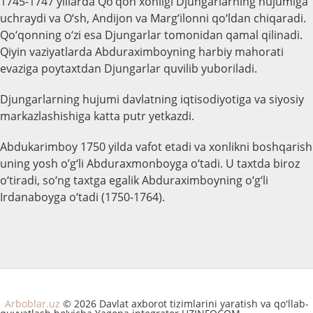
1745-1747 yillarda Qo‘qon xonligi Djungarlarning hujumiga
uchraydi va O‘sh, Andijon va Marg‘ilonni qo‘ldan chiqaradi.
Qo‘qonning o‘zi esa Djungarlar tomonidan qamal qilinadi.
Qiyin vaziyatlarda Abduraximboyning harbiy mahorati
evaziga poytaxtdan Djungarlar quvilib yuboriladi.
Djungarlarning hujumi davlatning iqtisodiyotiga va siyosiy
markazlashishiga katta putr yetkazdi.
Abdukarimboy 1750 yilda vafot etadi va xonlikni boshqarish
uning yosh o’g‘li Abduraxmonboyga o‘tadi. U taxtda biroz
o‘tiradi, so‘ng taxtga egalik Abduraximboyning o‘g‘li
Irdanaboyga o‘tadi (1750-1764).
Arboblar.uz
© 2026 Davlat axborot tizimlarini yaratish va qo'llab-