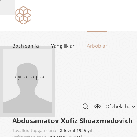
Bosh sahifa
Yangiliklar
Arboblar
Loyiha haqida
O`zbekcha
Abdusamatov Xofiz Shoaxmedovich
Tavallud topgan sana:
8 fevral 1925 yil