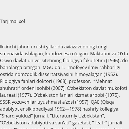
Tarjimai xol
Ikkinchi jahon urushi yillarida aviazavodning tungi
smenasida ishlagan, kunduzi esa o‘qigan. Maktabni va O‘rta
Osiyo davlat universitetining filologiya fakultetini (1946) a’lo
baholarga bitirgan. MGU da L.Timofeyev ilmiy rahbarligi
ostida nomzodlik dissertatsiyasini himoyalagan (1952).
Filologiya fanlari doktori (1968), professor. “Mehnat
shuhrati” ordeni sohibi (2007). O‘zbekiston davlat mukofoti
laureati (1977), O‘zbekiston fanlari xizmat arbobi (1975).
SSSR yozuvchilar uyushmasi a’zosi (1957). QAE (Qisqa
adabiyot ensiklopediyasi 1962—1978) nashriy kollegiya,
“Sharq yulduzi” jurnali, “Literaturniy Uzbekistan”,
“O‘zbekiston adabiyoti va san’ati” gazetasi, “Teatr” jurnali