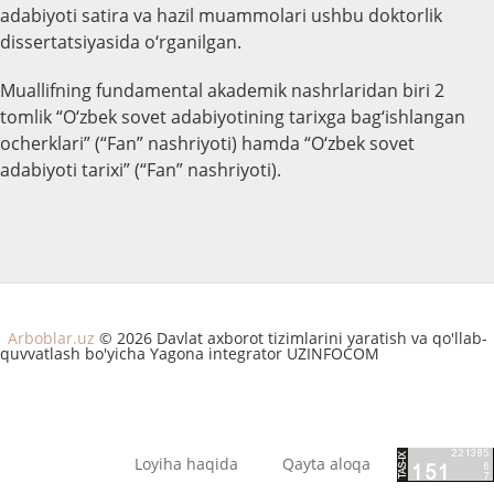
adabiyoti satira va hazil muammolari ushbu doktorlik
dissertatsiyasida o‘rganilgan.
Muallifning fundamental akademik nashrlaridan biri 2
tomlik “O‘zbek sovet adabiyotining tarixga bag‘ishlangan
ocherklari” (“Fan” nashriyoti) hamda “O‘zbek sovet
adabiyoti tarixi” (“Fan” nashriyoti).
Arboblar.uz
© 2026 Davlat axborot tizimlarini yaratish va qo'llab-
quvvatlash bo'yicha Yagona integrator UZINFOCOM
Loyiha haqida
Qayta aloqa