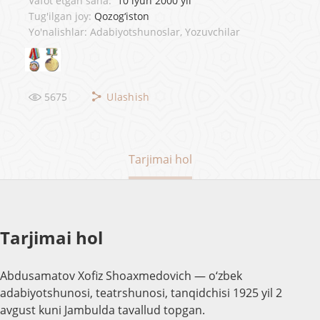
Vafot etgan sana:
10 iyun 2000 yil
Tug'ilgan joy:
Qozog‘iston
Yo'nalishlar: Adabiyotshunoslar, Yozuvchilar
5675
Ulashish
Tarjimai hol
Tarjimai hol
Abdusamatov Xofiz Shoaxmedovich — o‘zbek
adabiyotshunosi, teatrshunosi, tanqidchisi 1925 yil 2
avgust kuni Jambulda tavallud topgan.