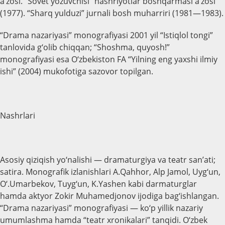
a’zosi. “Sovet yozuvchisi” nashriyotlar boshqarmasi a’zosi
(1977). “Sharq yulduzi” jurnali bosh muharriri (1981—1983).
“Drama nazariyasi” monografiyasi 2001 yil “Istiqlol tongi”
tanlovida g‘olib chiqqan; “Shoshma, quyosh!”
monografiyasi esa O‘zbekiston FA “Yilning eng yaxshi ilmiy
ishi” (2004) mukofotiga sazovor topilgan.
Nashrlari
Asosiy qiziqish yo‘nalishi — dramaturgiya va teatr san’ati;
satira. Monografik izlanishlari A.Qahhor, Alp Jamol, Uyg‘un,
O‘.Umarbekov, Tuyg‘un, K.Yashen kabi darmaturglar
hamda aktyor Zokir Muhamedjonov ijodiga bag‘ishlangan.
“Drama nazariyasi” monografiyasi — ko‘p yillik nazariy
umumlashma hamda “teatr xronikalari” tanqidi. O‘zbek