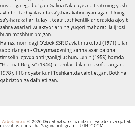
unvoniga ega bo‘lgan Galina Nikolayevna teatrning yosh
avlodini tarbiyalashda sa’y-harakatini ayamagan. Uning
sa’y-harakatlari tufayli, teatr toshkentliklar orasida ajoyib
sahra asarlari va aktyorlarning yuqori mahorat ila ijrosi
bilan mashhur bo‘lgan.
Hamza nomidagi O‘zbek SSR Davlat mukofoti (1971) bilan
taqdirlangan - Ch.Aytmatovning sahna asarida ona
timsolini gavdalantirganligi uchun. Lenin (1959) hamda
“Hurmat Belgisi” (1944) ordenlari bilan mukofotlangan.
1978 yil 16 noyabr kuni Toshkentda vafot etgan. Botkina
qabristoniga dafn etilgan.
Arboblar.uz
© 2026 Davlat axborot tizimlarini yaratish va qo'llab-
quvvatlash bo'yicha Yagona integrator UZINFOCOM