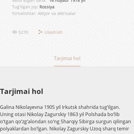
Vafot etgan sana:
16 noyabr 1978 yil
Tug'ilgan joy:
Rossiya
Yo'nalishlar: Aktyor va aktrisalar
5270
Ulashish
Tarjimai hol
Tarjimai hol
Galina Nikolayevna 1905 yil Irkutsk shahrida tug‘ilgan.
Uning otasi Nikolay Zagurskiy 1863 yil Polshada bo‘lib
o‘tgan qo‘zg‘alondan so‘ng Sharqiy Sibirga surgun qilingan
polyaklardan bo‘lgan. Nikolay Zagurskiy Uzoq sharq temir