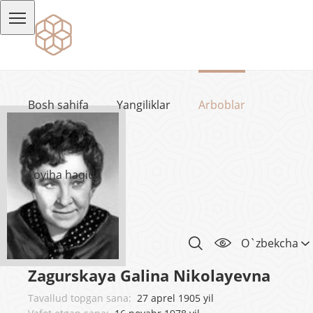
Bosh sahifa
Yangiliklar
Arboblar
Loyiha haqida
O`zbekcha
Zagurskaya Galina Nikolayevna
Tavallud topgan sana:
27 aprel 1905 yil