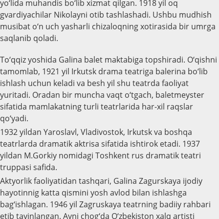
yo‘lida muhandis bo‘lib xizmat qilgan. 1918 yil oq
gvardiyachilar Nikolayni otib tashlashadi. Ushbu mudhish
musibat o‘n uch yasharli chizaloqning xotirasida bir umrga
saqlanib qoladi.
To‘qqiz yoshida Galina balet maktabiga topshiradi. O‘qishni
tamomlab, 1921 yil Irkutsk drama teatriga balerina bo‘lib
ishlash uchun keladi va besh yil shu teatrda faoliyat
yuritadi. Oradan bir muncha vaqt o‘tgach, baletmeyster
sifatida mamlakatning turli teatrlarida har-xil raqslar
qo‘yadi.
1932 yildan Yaroslavl, Vladivostok, Irkutsk va boshqa
teatrlarda dramatik aktrisa sifatida ishtirok etadi. 1937
yildan M.Gorkiy nomidagi Toshkent rus dramatik teatri
truppasi safida.
Aktyorlik faoliyatidan tashqari, Galina Zagurskaya ijodiy
hayotinnig katta qismini yosh avlod bilan ishlashga
bag‘ishlagan. 1946 yil Zagruskaya teatrning badiiy rahbari
etib tayinlangan. Ayni chog‘da O‘zbekiston xalq artisti