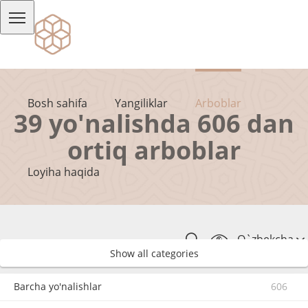
Bosh sahifa
Yangiliklar
Arboblar
39 yo'nalishda 606 dan
ortiq arboblar
Loyiha haqida
O`zbekcha
Show all categories
Barcha yo'nalishlar
606