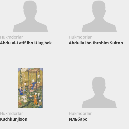
Hukmdorlar
Hukmdorlar
Abdu al-Latif ibn Ulug‘bek
Abdulla ibn Ibrohim Sulton
Hukmdorlar
Hukmdorlar
Kuchkunjixon
Ильбарс