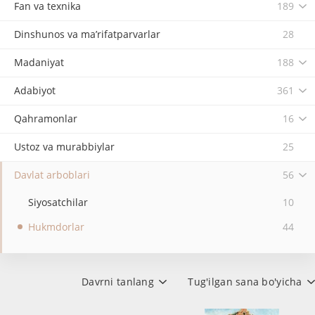
Fan va texnika
189
Dinshunos va ma’rifatparvarlar
28
Madaniyat
188
Adabiyot
361
Qahramonlar
16
Ustoz va murabbiylar
25
Davlat arboblari
56
Siyosatchilar
10
Hukmdorlar
44
Davrni tanlang
Tug'ilgan sana bo'yicha