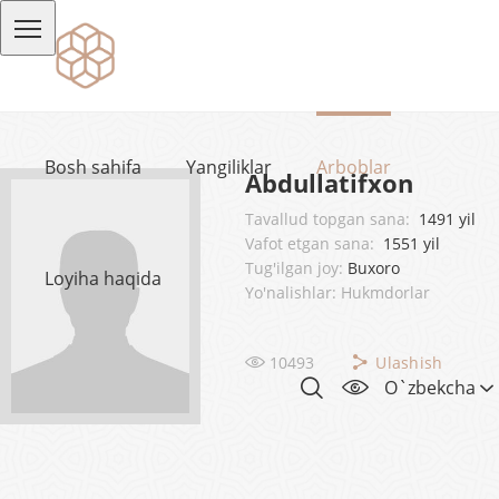
Bosh sahifa
Yangiliklar
Arboblar
Abdullatifxon
Tavallud topgan sana:
1491 yil
Vafot etgan sana:
1551 yil
Tug'ilgan joy:
Buxoro
Loyiha haqida
Yo'nalishlar: Hukmdorlar
10493
Ulashish
O`zbekcha