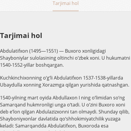
Tarjimai hol
Tarjimai hol
Abdulatifxon (1495—1551) — Buxoro xonligidagi
Shayboniylar sulolasining oltinchi o‘zbek xoni. U hukumatni
1540-1552-yillar boshqargan.
Kuchkinchixonning o‘g‘li Abdulatifxon 1537-1538-yillarda
Ubaydulla xonning Xorazmga qilgan yurishida qatnashgan.
1540-yilning mart oyida Abdullaxon I ning o‘limidan so‘ng
Samarqand hukmronligi unga o‘tadi. U o‘zini Buxoro xoni
deb eʼlon qilgan Abdulazizxonni tan olmaydi. Shunday qilib,
Shayboniyxonlar davlatida qo‘shhokimiyatchilik yuzaga
keladi: Samarqandda Abdulatifxon, Buxoroda esa