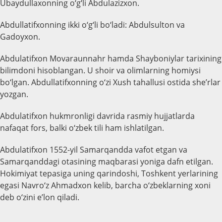
Ubaydullaxonning o‘g‘li Abdulazizxon.
Abdullatifxonning ikki o‘g‘li bo‘ladi: Abdulsulton va
Gadoyxon.
Abdulatifxon Movaraunnahr hamda Shayboniylar tarixining
bilimdoni hisoblangan. U shoir va olimlarning homiysi
bo‘lgan. Abdullatifxonning o‘zi Xush tahallusi ostida sheʼrlar
yozgan.
Abdulatifxon hukmronligi davrida rasmiy hujjatlarda
nafaqat fors, balki o‘zbek tili ham ishlatilgan.
Abdulatifxon 1552-yil Samarqandda vafot etgan va
Samarqanddagi otasining maqbarasi yoniga dafn etilgan.
Hokimiyat tepasiga uning qarindoshi, Toshkent yerlarining
egasi Navro‘z Ahmadxon kelib, barcha o‘zbeklarning xoni
deb o‘zini eʼlon qiladi.