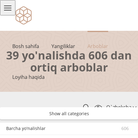
Bosh sahifa
Yangiliklar
Arboblar
39 yo'nalishda 606 dan
ortiq arboblar
Loyiha haqida
O`zbekcha
Show all categories
Barcha yo'nalishlar
606