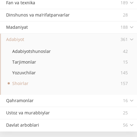
Fan va texnika
189
Dinshunos va ma’rifatparvarlar
28
Madaniyat
188
Adabiyot
361
Adabiyotshunoslar
42
Tarjimonlar
15
Yozuvchilar
145
Shoirlar
157
Qahramonlar
16
Ustoz va murabbiylar
25
Davlat arboblari
56