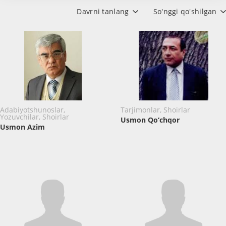
Davrni tanlang
So'nggi qo'shilgan
Adabiyotshunoslar,
Tarjimonlar, Shoirlar
Yozuvchilar, Shoirlar
Usmon Qo‘chqor
Usmon Azim