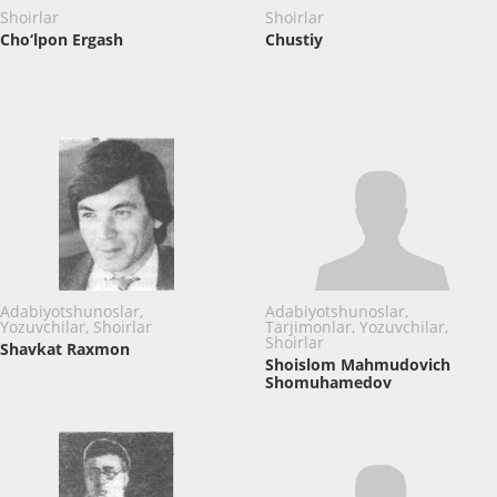
Shoirlar
Shoirlar
Cho‘lpon Ergash
Chustiy
Adabiyotshunoslar,
Adabiyotshunoslar,
Yozuvchilar, Shoirlar
Tarjimonlar, Yozuvchilar,
Shoirlar
Shavkat Raxmon
Shoislom Mahmudovich
Shomuhamedov