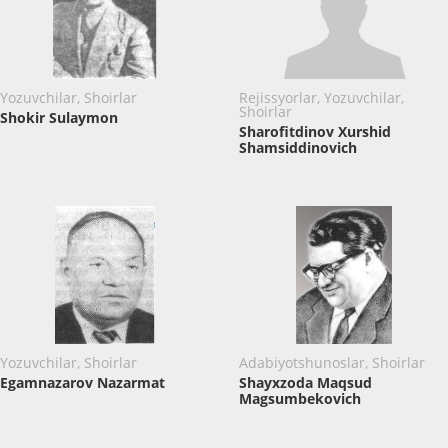
Yozuvchilar, Shoirlar
Rejissyorlar, Yozuvchilar,
Shoirlar
Shokir Sulaymon
Sharofitdinov Xurshid
Shamsiddinovich
Yozuvchilar, Shoirlar
Adabiyotshunoslar, Shoirlar
Egamnazarov Nazarmat
Shayxzoda Maqsud
Magsumbekovich