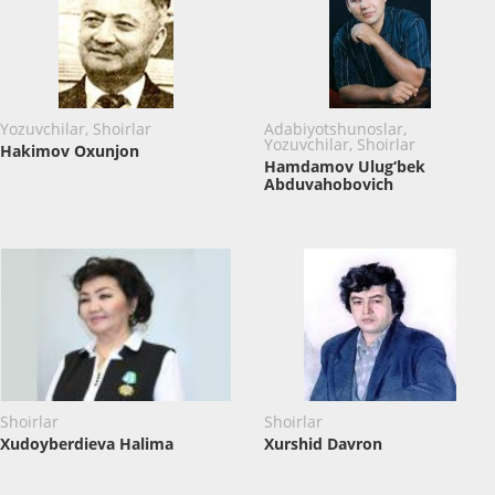
Yozuvchilar, Shoirlar
Adabiyotshunoslar,
Yozuvchilar, Shoirlar
Hakimov Oxunjon
Hamdamov Ulug‘bek
Abduvahobovich
Shoirlar
Shoirlar
Xudoyberdieva Halima
Xurshid Davron