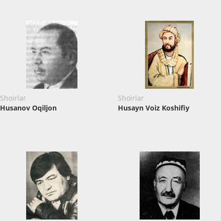
Shoirlar
Shoirlar
Husanov Oqiljon
Husayn Voiz Koshifiy