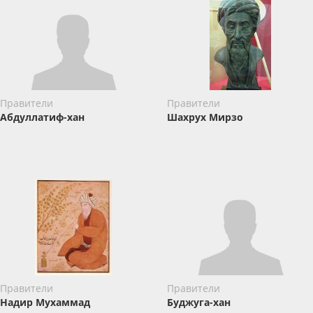
Правители
Правители
Абдуллатиф-хан
Шахрух Мирзо
Правители
Правители
Надир Мухаммад
Буджуга-хан