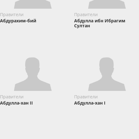
Правители
Правители
Абдурахим-бий
Абдулла ибн Ибрагим
Cултан
Правители
Правители
Абдулла-хан II
Абдулла-хан I