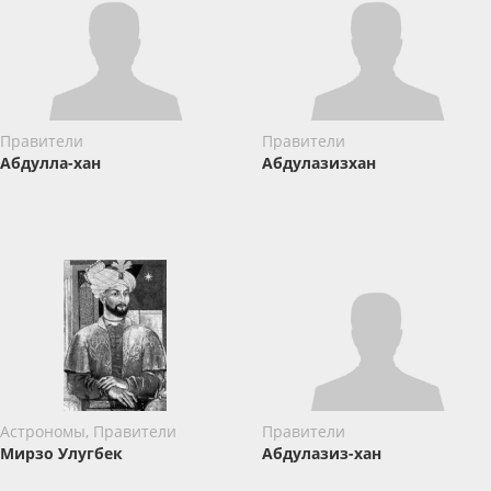
Правители
Правители
Абдулла-хан
Абдулазизхан
Астрономы, Правители
Правители
Мирзо Улугбек
Абдулазиз-хан