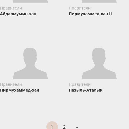
Правители
Правители
Абдалмумин-хан
Пирмухаммед-хан II
Правители
Правители
Пирмухаммед-хан
Пазыль-Аталык
1
2
»