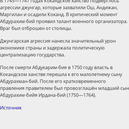
В 1745—1747 годах Кокандское ханство подверглось
агрессии джунгар, которые захватили Ош, Андижан,
Маргилан и осадили Коканд. В критический момент
Абдурахим-бий проявил талант военного организатора.
Враг был отброшен от столицы.
Джунгарская агрессия нанесла значительный урон
экономике страны и задержала политическую
централизацию государства.
После смерти Абдукарим-бия в 1750 году власть в
Кокандском ханстве перешла к его малолетнему сыну
Абдурахман-бий. После его кратковременного
правления правителем был провозглашён младший сын
Абдурахим-бийя Ирдана-бий (1750—1764).
Источник