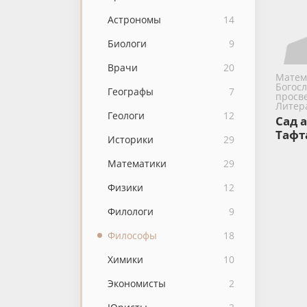
Астрономы
14
Биологи
9
Врачи
20
Матем
Богос
Географы
7
просв
Литер
Геологи
12
Сад а
Тафт
Историки
29
Математики
29
Физики
12
Филологи
9
Философы
18
Химики
10
Экономисты
2