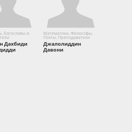
, Богословы и
Математики, Философы,
тели
Поэты, Преподаватели
н Дахбиди
Джалолиддин
дидди
Давони