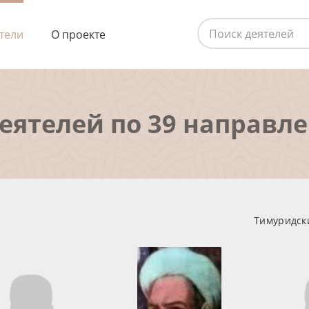
тели
О проекте
деятелей по 39 направл
Тимуридски