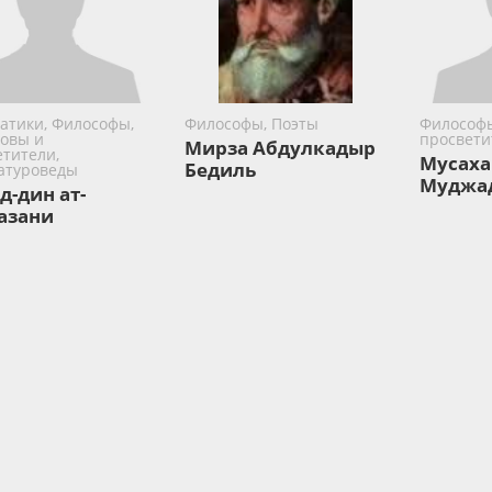
атики, Философы,
Философы, Поэты
Философы
ловы и
просвети
Мирза Абдулкадыр
етители,
Мусаха
Бедиль
атуроведы
Муджа
д-дин ат-
азани