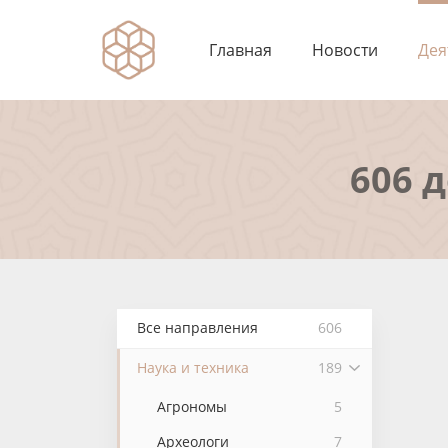
Главная
Новости
Дея
606 
Все направления
606
Наука и техника
189
Агрономы
5
Археологи
7