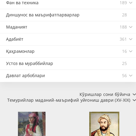
Фан ва техника
189
Диншунос ва маърифатпарварлар
28
Маданият
188
Адабиёт
361
Қаҳрамонлар
16
Устоз ва мураббийлар
25
Давлат арбоблари
56
Кўришлар сони бўйича
Темурийлар маданий-маърифий уйғониш даври (XV-XIX)