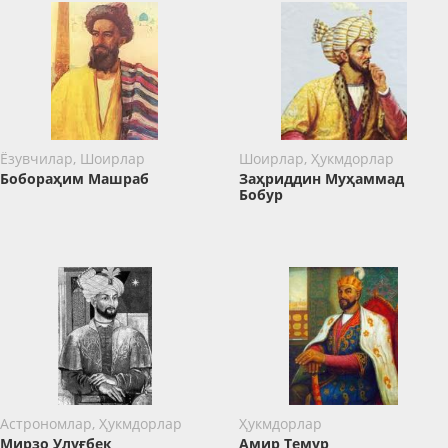
Ёзувчилар, Шоирлар
Шоирлар, Ҳукмдорлар
Бобораҳим Машраб
Заҳриддин Муҳаммад
Бобур
Астрономлар, Ҳукмдорлар
Ҳукмдорлар
Мирзо Улуғбек
Амир Темур