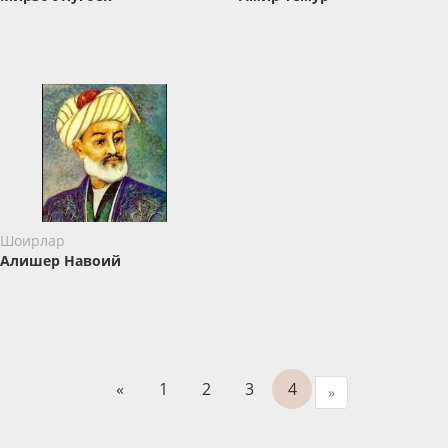
Шоирлар
Алишер Навоий
«
1
2
3
4
»