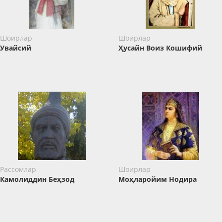
Шоирлар
Шоирлар
Увайсий
​​​​​​​Ҳусайн Воиз Кошифий
Рассомлар
Шоирлар
Камолиддин Беҳзод
Моҳларойим Нодира