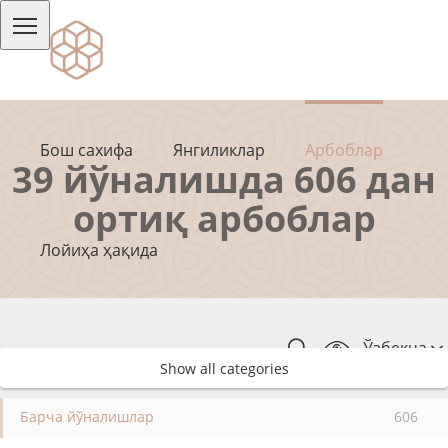
Бош сахифа
Янгиликлар
Арбоблар
39 йўналишда 606 дан
ортиқ арбоблар
Лойиҳа ҳақида
Ўзбекча
Show all categories
Барча йўналишлар
606