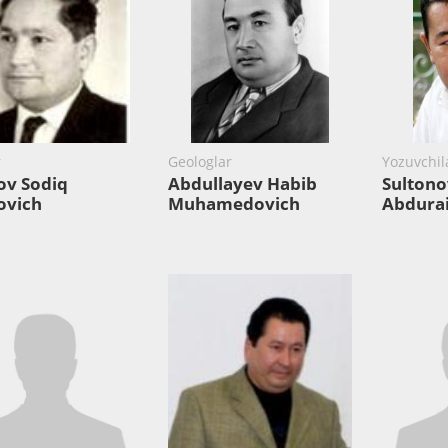
r
Geologlar
Yozuvchil
ov Sodiq
Abdullayev Habib
Sultono
ovich
Muhamedovich
Abdura