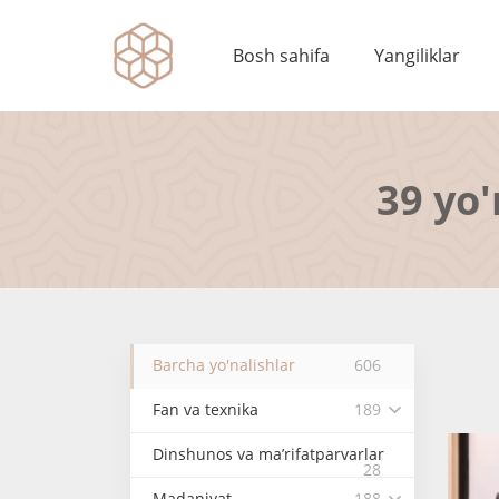
Bosh sahifa
Yangiliklar
39 yo'
Barcha yo'nalishlar
606
Fan va texnika
189
Dinshunos va ma’rifatparvarlar
28
Madaniyat
188