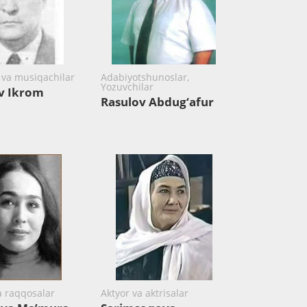
r va musiqachilar
Adabiyotshunoslar,
Yozuvchilar
v Ikrom
Rasulov Abdug‘afur
 raqqosalar
Aktyor va aktrisalar