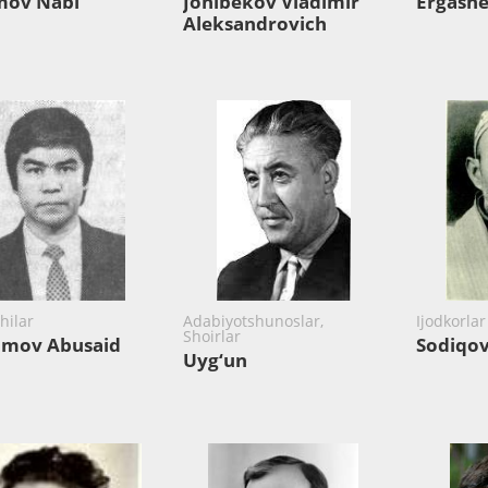
mov Nabi
Jonibekov Vladimir
Ergash
Aleksandrovich
hilar
Adabiyotshunoslar,
Ijodkorla
Shoirlar
imov Abusaid
Sodiqov
Uyg‘un