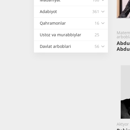
Adabiyot
361
Qahramonlar
16
Matema
Ustoz va murabbiylar
25
arbobl
Abdu
Davlat arboblari
56
Abdu
Aktyor 