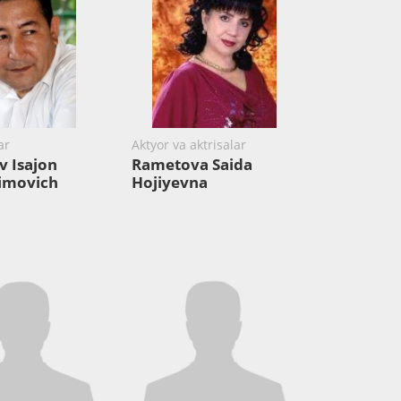
ar
Aktyor va aktrisalar
v Isajon
Rametova Saida
imovich
Hojiyevna