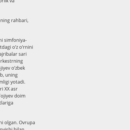
rlik va
ining rahbari,
hi simfoniya-
dagi o‘z o‘rnini
jribalar sari
orkestrning
jiyev o‘zbek
ib, uning
ligi yotadi.
ri XX asr
Tojiyev doim
tlariga
ini olgan. Ovrupa
oyishi bilan