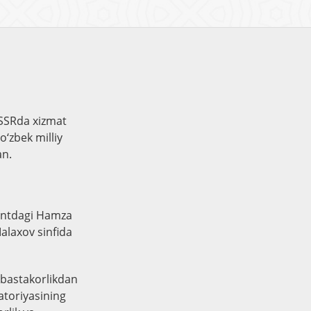
zSSRda xizmat
o‘zbek milliy
an.
kentdagi Hamza
Malaxov sinfida
, bastakorlikdan
atoriyasining