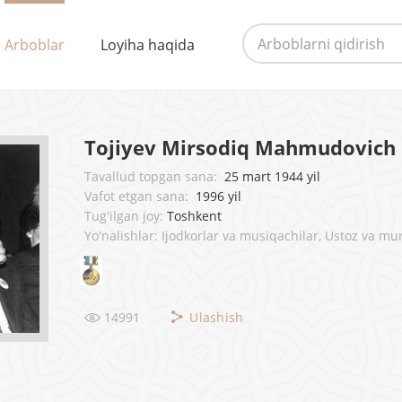
Arboblar
Loyiha haqida
Tojiyev Mirsodiq Mahmudovich
Tavallud topgan sana:
25 mart 1944 yil
Vafot etgan sana:
1996 yil
Tug'ilgan joy:
Toshkent
Yo'nalishlar: Ijodkorlar va musiqachilar, Ustoz va mu
14991
Ulashish