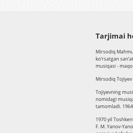
Tarjimai h
Mirsodiq Mahmudo
ko‘rsatgan san’a
musiqasi - maqom
Mirsodiq Tojiyev
Tojiyevning musi
nomidagi musiqa b
tamomladi. 1964-
1970 yil Toshken
F. M. Yanov-Yano