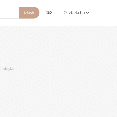
O`zbekcha
Izlash
rabbiylar