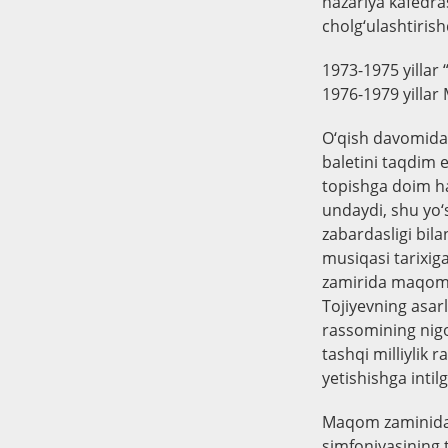
nazariya kafedra
cholg‘ulashtiris
1973-1975 yillar 
1976-1979 yillar
O‘qish davomida T
baletini taqdim e
topishga doim har
undaydi, shu yo‘s
zabardasligi bila
musiqasi tarixiga
zamirida maqom ri
Tojiyevning asarl
rassomining nigo
tashqi milliylik 
yetishishga intil
Maqom zaminidan u
simfoniyasining 