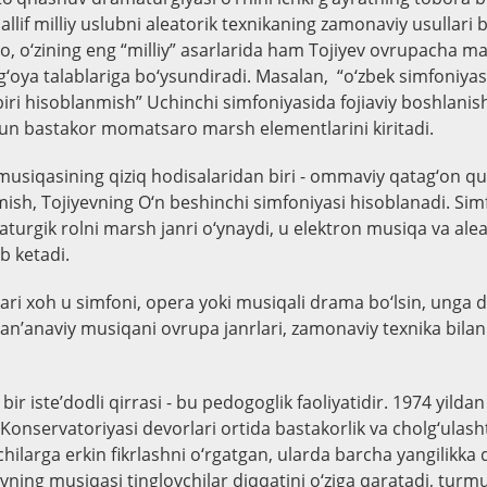
llif milliy uslubni aleatorik texnikaning zamonaviy usullari b
to, o‘zining eng “milliy” asarlarida ham Tojiyev ovrupacha ma
 g‘oya talablariga bo‘ysundiradi. Masalan, “o‘zbek simfoniya
ri hisoblanmish” Uchinchi simfoniyasida fojiaviy boshlanis
un bastakor momatsaro marsh elementlarini kiritadi.
musiqasining qiziq hodisalaridan biri - ommaviy qatag‘on q
mish, Tojiyevning O‘n beshinchi simfoniyasi hisoblanadi. S
turgik rolni marsh janri o‘ynaydi, u elektron musiqa va alea
b ketadi.
lari xoh u simfoni, opera yoki musiqali drama bo‘lsin, unga d
an’anaviy musiqani ovrupa janrlari, zamonaviy texnika bilan d
bir iste’dodli qirrasi - bu pedogoglik faoliyatidir. 1974 yilda
onservatoriyasi devorlari ortida bastakorlik va cholg‘ulasht
chilarga erkin fikrlashni o‘rgatgan, ularda barcha yangilikka q
evning musiqasi tinglovchilar diqqatini o‘ziga qaratadi, t