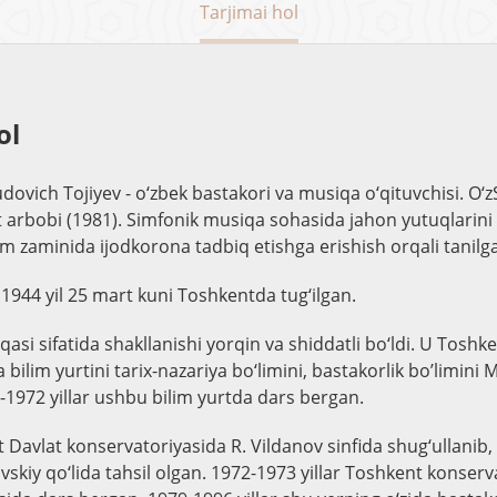
Tarjimai hol
ol
vich Tojiyev - o‘zbek bastakori va musiqa o‘qituvchisi. O‘
t arbobi (1981). Simfonik musiqa sohasida jahon yutuqlarini 
 zaminida ijodkorona tadbiq etishga erishish orqali tanilg
 1944 yil 25 mart kuni Toshkentda tug‘ilgan.
qasi sifatida shakllanishi yorqin va shiddatli bo‘ldi. U Tosh
ilim yurtini tarix-nazariya bo‘limini, bastakorlik bo’limini 
1972 yillar ushbu bilim yurtda dars bergan.
t Davlat konservatoriyasida R. Vildanov sinfida shug‘ullanib
vskiy qo‘lida tahsil olgan. 1972-1973 yillar Toshkent konserv