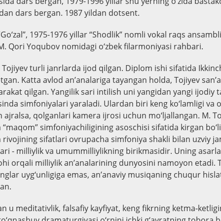
sida dars bergan, 1979-1996 yillar shu yerning o‘zida bastako
hdan dars bergan. 1987 yildan dotsent.
“Go‘zal”, 1975-1976 yillar “Shodlik” nomli vokal raqs ansambl
 M. Qori Yoqubov nomidagi o‘zbek filarmoniyasi rahbari.
ojiyev turli janrlarda ijod qilgan. Diplom ishi sifatida Ikkinc
tgan. Katta avlod an’analariga tayangan holda, Tojiyev san’at
akat qilgan. Yangilik sari intilish uni yangidan yangi ijodiy ta
inda simfoniyalari yaraladi. Ulardan biri keng ko‘lamligi va 
n ajralsa, qolganlari kamera ijrosi uchun mo‘ljallangan. M. To
 “maqom” simfoniyachiligining asoschisi sifatida kirgan bo‘l
vojining sifatlari ovrupacha simfoniya shakli bilan uzviy jam
ari - milliylik va umummilliylikning birikmasidir. Uning asarla
hi orqali milliylik an’analarining dunyosini namoyon etadi. 
ranglar uyg‘unligiga emas, an’anaviy musiqaning chuqur hisla
gan.
 meditativlik, falsafiy kayfiyat, keng fikrning ketma-ketlig
to‘qnashuv dramaturgiyasi o‘rnini ichki g‘ayratning tobora b