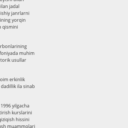
ilan jadal
ishiy janrlarni
sining yorqin
h qismini
urbonlarining
imfoniyada muhim
torik usullar
oim erkinlik
adillik ila sinab
n 1996 yilgacha
irish kurslarini
iziqish hissini
urmush muammolari