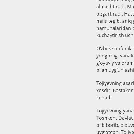
almashtiradi. Mua
o‘zgartiradi. Hat
nafis tegib, aniq
namunalaridan bi
kuchaytirish uch
O‘zbek simfonik 
yodgorligi sanal
g‘oyaviy va drama
bilan uyg‘unlashi
Tojiyevning asar
xosdir. Bastakor 
ko‘radi.
Tojiyevning yana 
Toshkent Davlat K
olib borib, o‘quv
uyg‘otgan. Tojiy