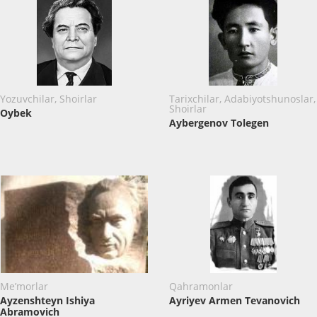
Yozuvchilar, Shoirlar
Tarixchilar, Adabiyotshunoslar,
Shoirlar
Oybek
Aybergenov Tolegen
Me’morlar
Qahramonlar
Ayzenshteyn Ishiya
Ayriyev Armen Tevanovich
Abramovich