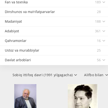
Fan va texnika
189
Dinshunos va ma’rifatparvarlar
28
Madaniyat
188
Adabiyot
361
Qahramonlar
16
Ustoz va murabbiylar
25
Davlat arboblari
56
Sobiq ittifoq davri (1991 yilgagacha)
Alifbo bilan