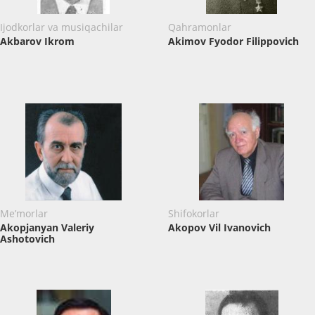
Ijodkorlar va musiqachilar
Qahramonlar
Akbarov Ikrom
Akimov Fyodor Filippovich
Me’morlar
Shifokorlar
Akopjanyan Valeriy
Akopov Vil Ivanovich
Ashotovich