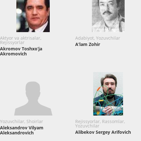
Aktyor va aktrisalar,
Adabiyot, Yozuvchilar
Rejissyorlar
A’lam Zohir
Akromov Toshxo‘ja
Akromovich
Yozuvchilar, Shoirlar
Rejissyorlar, Rassomlar,
Yozuvchilar
Aleksandrov Vilyam
Alibekov Sergey Arifovich
Aleksandrovich