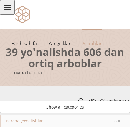
Bosh sahifa
Yangiliklar
Arboblar
39 yo'nalishda 606 dan
ortiq arboblar
Loyiha haqida
O`zbekcha
Show all categories
Barcha yo'nalishlar
606