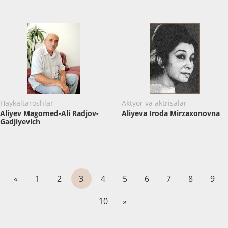
Haykaltaroshlar
Aktyor va aktrisalar
Aliyev Magomed-Ali Radjov-
Aliyeva Iroda Mirzaxonovna
Gadjiyevich
«
1
2
3
4
5
6
7
8
9
10
»