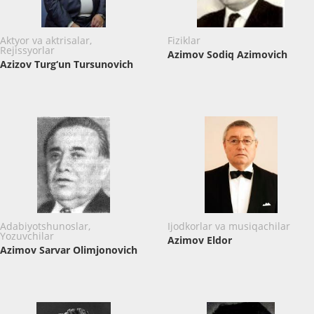
Aktyor va aktrisalar,
Fiziklar
Rejissyorlar
Azimov Sodiq Azimovich
Azizov Turg‘un Tursunovich
Adabiyotshunoslar,
Ijodkorlar va musiqachilar
Yozuvchilar
Azimov Eldor
Azimov Sarvar Olimjonovich