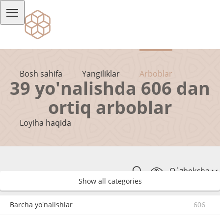
Bosh sahifa
Yangiliklar
Arboblar
39 yo'nalishda 606 dan
ortiq arboblar
Loyiha haqida
O`zbekcha
Show all categories
Barcha yo'nalishlar
606