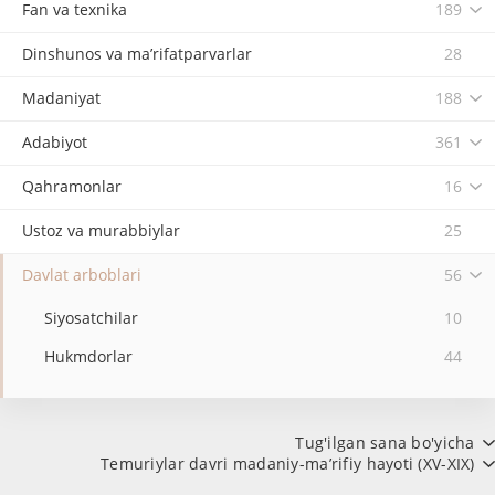
Fan va texnika
189
Dinshunos va ma’rifatparvarlar
28
Madaniyat
188
Adabiyot
361
Qahramonlar
16
Ustoz va murabbiylar
25
Davlat arboblari
56
Siyosatchilar
10
Hukmdorlar
44
Tug'ilgan sana bo'yicha
Temuriylar davri madaniy-ma’rifiy hayoti (XV-XIX)