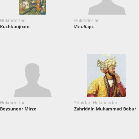
Hukmdorlar
Hukmdorlar
Kuchkunjixon
Ильбарс
Hukmdorlar
Shoirlar, Hukmdorlar
Boysunqor Mirzo
Zahriddin Muhammad Bobur