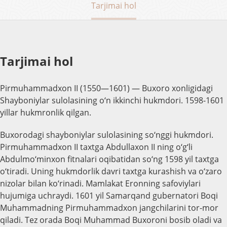
Tarjimai hol
Tarjimai hol
Pirmuhammadxon II (1550—1601) — Buxoro xonligidagi
Shayboniylar sulolasining o‘n ikkinchi hukmdori. 1598-1601
yillar hukmronlik qilgan.
Buxorodagi shayboniylar sulolasining so‘nggi hukmdori.
Pirmuhammadxon II taxtga Abdullaxon II ning o‘g‘li
Abdulmo‘minxon fitnalari oqibatidan so‘ng 1598 yil taxtga
o‘tiradi. Uning hukmdorlik davri taxtga kurashish va o‘zaro
nizolar bilan ko‘rinadi. Mamlakat Eronning safoviylari
hujumiga uchraydi. 1601 yil Samarqand gubernatori Boqi
Muhammadning Pirmuhammadxon jangchilarini tor-mor
qiladi. Tez orada Boqi Muhammad Buxoroni bosib oladi va