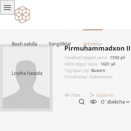
Bosh sahifa
Yangiliklar
Arboblar
Pirmuhammadxon II
Tavallud topgan sana:
1550 yil
Vafot etgan sana:
1601 yil
Tug'ilgan joy:
Buxoro
Loyiha haqida
Yo'nalishlar: Hukmdorlar
7396
Ulashish
O`zbekcha