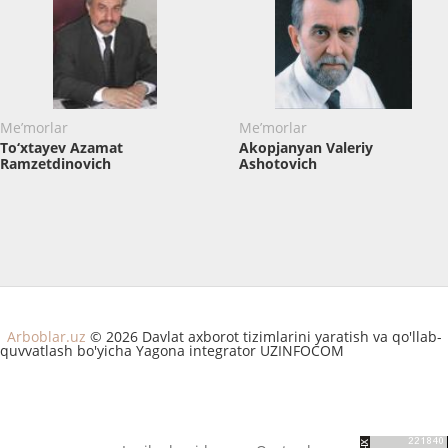
Me’morlar
Me’morlar
To‘xtayev Azamat
Akopjanyan Valeriy
Ramzetdinovich
Ashotovich
Arboblar.uz
© 2026 Davlat axborot tizimlarini yaratish va qo'llab-
quvvatlash bo'yicha Yagona integrator UZINFOCOM