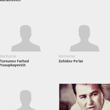
Me’morlar
Me’morlar
Tursunov Farhod
Zohidov Po‘lat
Yusupbayevich