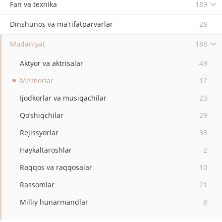
Fan va texnika
189
Dinshunos va ma’rifatparvarlar
28
Madaniyat
188
Aktyor va aktrisalar
49
Me’morlar
12
Ijodkorlar va musiqachilar
23
Qo‘shiqchilar
29
Rejissyorlar
33
Haykaltaroshlar
2
Raqqos va raqqosalar
10
Rassomlar
21
Milliy hunarmandlar
8