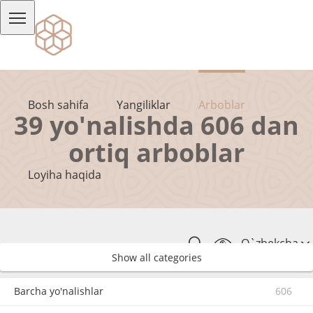
Bosh sahifa
Yangiliklar
Arboblar
39 yo'nalishda 606 dan
ortiq arboblar
Loyiha haqida
O`zbekcha
Show all categories
Barcha yo'nalishlar
606