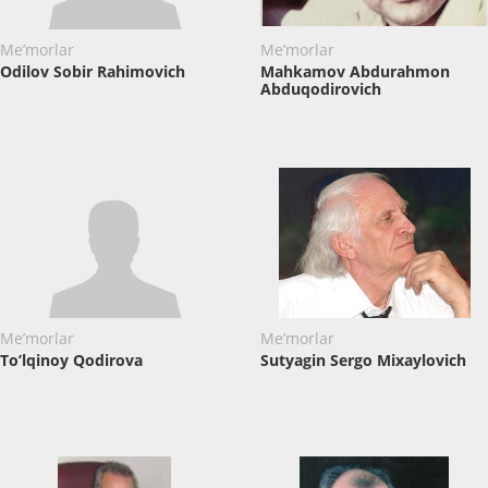
Me’morlar
Me’morlar
Odilov Sobir Rahimovich
Mahkamov Abdurahmon
Abduqodirovich
Me’morlar
Me’morlar
To’lqinoy Qodirova
Sutyagin Sergo Mixaylovich