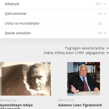
Adabiyot
361
Qahramonlar
16
Ustoz va murabbiylar
25
Davlat arboblari
56
Tug'ilgan sana bo'yicha
Sobiq ittifoq davri (1991 yilgagacha)
Me’morlar
Me’morlar
Ayzenshteyn Ishiya
Adamov Leon Tigranovich
Abramovich