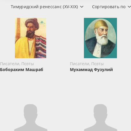
Тимуридский ренессанс (XV-XIX)
Сортировать по
Писатели, Поэты
Писатели, Поэты
Боборахим Машраб
Мухаммад Фузулий