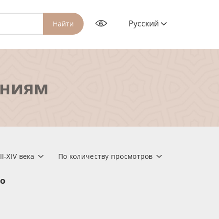
Русский
Найти
ениям
I-XIV века
По количеству просмотров
но