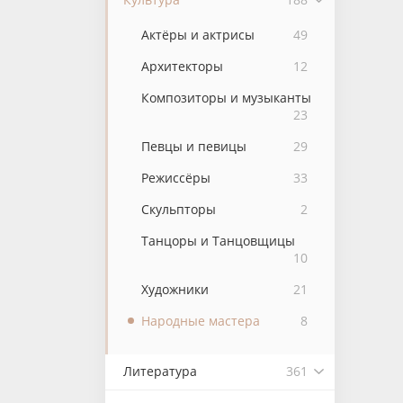
Актёры и актрисы
49
Архитекторы
12
Композиторы и музыканты
23
Певцы и певицы
29
Режиссёры
33
Скульпторы
2
Танцоры и Танцовщицы
10
Художники
21
Народные мастера
8
Литература
361