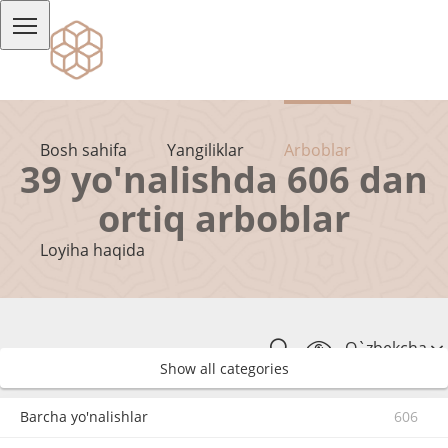
Bosh sahifa
Yangiliklar
Arboblar
39 yo'nalishda 606 dan
ortiq arboblar
Loyiha haqida
O`zbekcha
Show all categories
Barcha yo'nalishlar
606