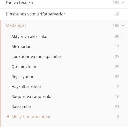
Fan va texnika
189
Dinshunos va ma’rifatparvarlar
28
Madaniyat
188
Aktyor va aktrisalar
49
Me’morlar
12
Ijodkorlar va musiqachilar
23
Qo‘shiqchilar
29
Rejissyorlar
33
Haykaltaroshlar
2
Raqqos va raqqosalar
10
Rassomlar
21
Milliy hunarmandlar
8