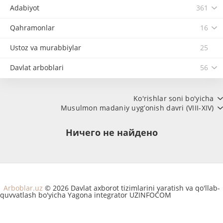
Adabiyot
361
Qahramonlar
16
Ustoz va murabbiylar
25
Davlat arboblari
56
Ko'rishlar soni bo'yicha
Musulmon madaniy uyg’onish davri (VIII-XIV)
Ничего не найдено
Arboblar.uz
© 2026 Davlat axborot tizimlarini yaratish va qo'llab-
quvvatlash bo'yicha Yagona integrator UZINFOCOM