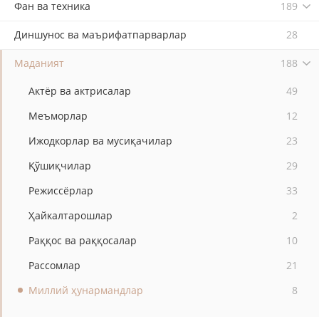
Фан ва техника
189
Диншунос ва маърифатпарварлар
28
Маданият
188
Актёр ва актрисалар
49
Меъморлар
12
Ижодкорлар ва мусиқачилар
23
Қўшиқчилар
29
Режиссёрлар
33
Ҳайкалтарошлар
2
Раққос ва раққосалар
10
Рассомлар
21
Миллий ҳунармандлар
8