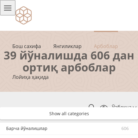
Бош сахифа
Янгиликлар
Арбоблар
39 йўналишда 606 дан
ортиқ арбоблар
Лойиҳа ҳақида
Ўзбекча
Show all categories
Барча йўналишлар
606