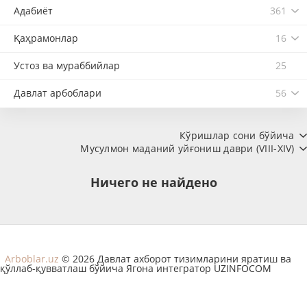
Адабиёт
361
Қаҳрамонлар
16
Устоз ва мураббийлар
25
Давлат арбоблари
56
Кўришлар сони бўйича
Мусулмон маданий уйғониш даври (VIII-XIV)
Ничего не найдено
Arboblar.uz
© 2026 Давлат ахборот тизимларини яратиш ва
қўллаб-қувватлаш бўйича Ягона интегратор UZINFOCOM