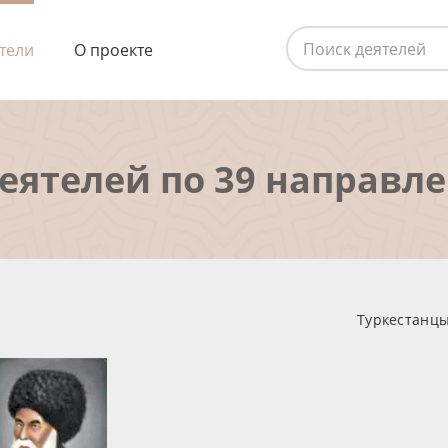
тели
О проекте
деятелей по 39 направл
Туркестанцы