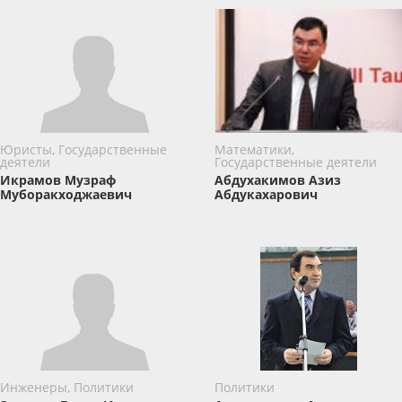
Юристы, Государственные
Математики,
деятели
Государственные деятели
Икрамов ​Музраф
Абдухакимов Азиз
Муборакходжаевич
Абдукахарович
Инженеры, Политики
Политики