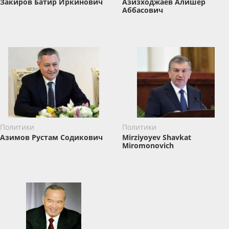
Закиров Батир Иркинович
Азизходжаев Алишер
Аббасович
Политики
Политики
Азимов Рустам Содикович
Mirziyoyev Shavkat
Miromonovich