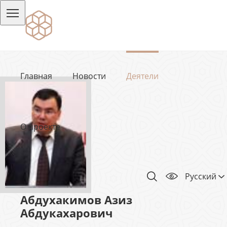
Главная
Новости
Деятели
О проекте
Русский
Абдухакимов Азиз
Абдукахарович