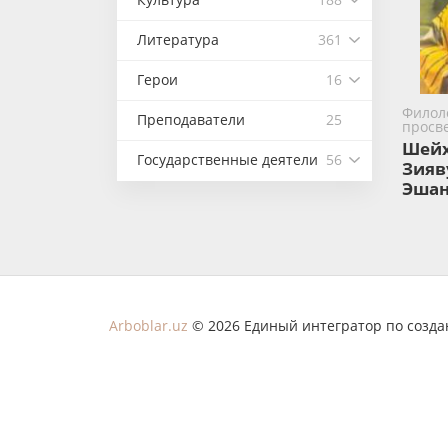
Литература
361
Герои
16
Филоло
Преподаватели
25
просв
Шей
Государственные деятели
56
Зияв
Эшан
Arboblar.uz
© 2026 Единый интегратор по созд