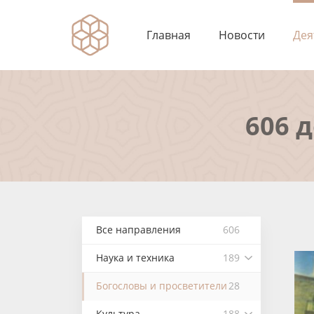
Главная
Новости
Дея
606 
Все направления
606
Наука и техника
189
Богословы и просветители
28
Культура
188