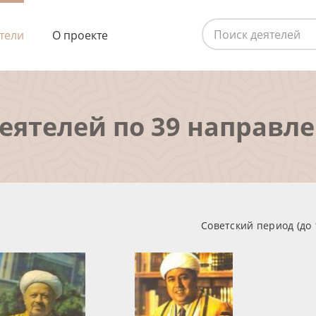
тели
О проекте
деятелей по 39 направл
Советский период (до 