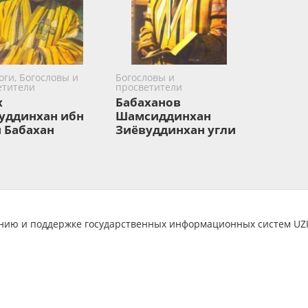
ги, Богословы и
Богословы и
етители
просветители
х
Бабаханов
уддинхан ибн
Шамсиддинхан
 Бабахан
Зиёвуддинхан угли
анию и поддержке государственных информационных систем U