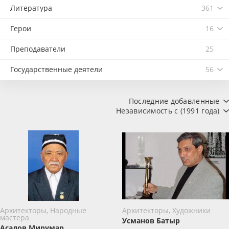
Литература
361
Герои
16
Преподаватели
25
Государственные деятели
56
Последние добавленные
Независимость с (1991 года)
Архитекторы, Народные
Архитекторы, Художники
мастера
Усманов Батыр
Асадов Мирумар