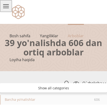
Bosh sahifa
Yangiliklar
Arboblar
39 yo'nalishda 606 dan
ortiq arboblar
Loyiha haqida
O`zbekcha
Show all categories
Barcha yo'nalishlar
606