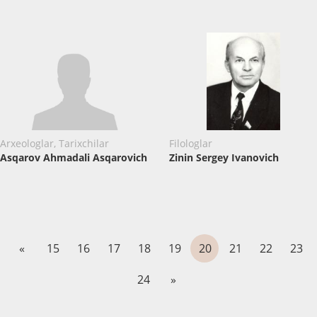
Arxeologlar, Tarixchilar
Filologlar
Asqarov Ahmadali Asqarovich
Zinin Sergey Ivanovich
«
15
16
17
18
19
20
21
22
23
24
»