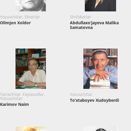
Yozuvchilar, Shoirlar
Shifokorlar
Olimjon Xoldor
Abdullaxo‘jayeva Malika
Samatovna
Tarixchilar, Faylasuflar,
Yozuvchilar
Yozuvchilar
To‘xtaboyev Xudoyberdi
Karimov Naim