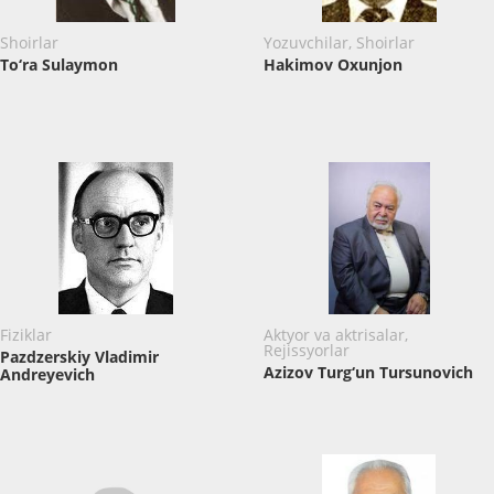
Shoirlar
Yozuvchilar, Shoirlar
To‘ra Sulaymon
Hakimov Oxunjon
Fiziklar
Aktyor va aktrisalar,
Rejissyorlar
Pazdzerskiy Vladimir
Azizov Turg‘un Tursunovich
Andreyevich