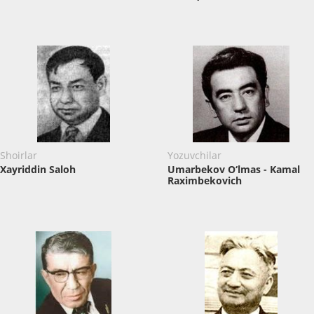
Shoirlar
Yozuvchilar
Xayriddin Saloh
Umarbekov O‘lmas - Kamal
Raximbekovich