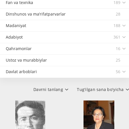
Fan va texnika
189
Dinshunos va ma’rifatparvarlar
28
Madaniyat
188
Adabiyot
361
Qahramonlar
16
Ustoz va murabbiylar
25
Davlat arboblari
56
Davrni tanlang
Tug'ilgan sana bo'yicha