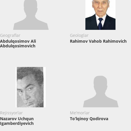
Geograflar
Geologlar
Abdulqosimov Ali
Rahimov Vahob Rahimovich
Abdulqosimovich
Rejissyorlar
Me’morlar
Nazarov Uchqun
To’lqinoy Qodirova
Igamberdiyevich