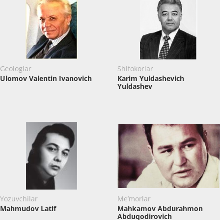
Geologlar
Shifokorlar
Ulomov Valentin Ivanovich
Karim Yuldashevich
Yuldashev
Yozuvchilar
Me’morlar
Mahmudov Latif
Mahkamov Abdurahmon
Abduqodirovich