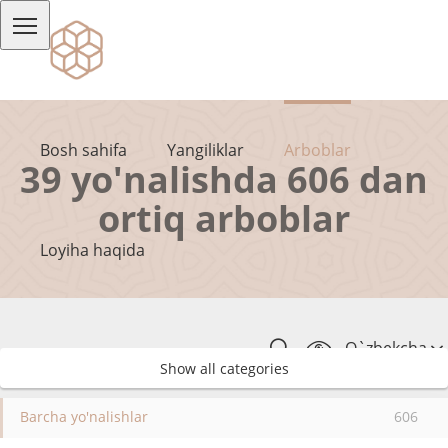
Bosh sahifa
Yangiliklar
Arboblar
39 yo'nalishda 606 dan
ortiq arboblar
Loyiha haqida
O`zbekcha
Show all categories
Barcha yo'nalishlar
606