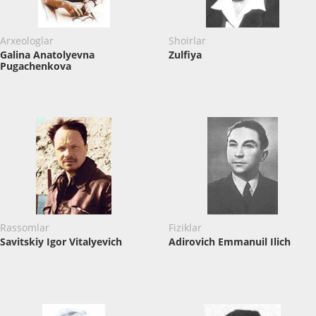
Arxeologlar
Shoirlar
Galina Anatolyevna
Zulfiya
Pugachenkova
Rassomlar
Fiziklar
Savitskiy Igor Vitalyevich
Adirovich Emmanuil Ilich