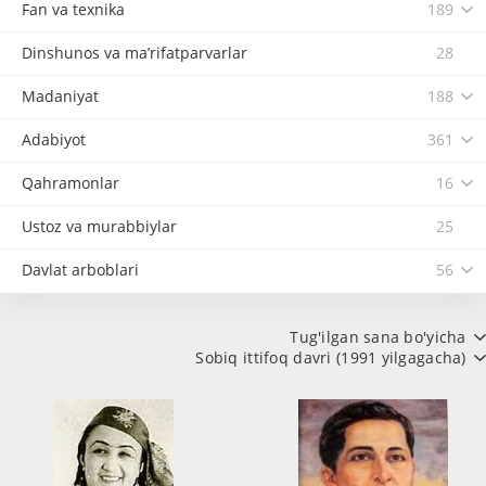
Fan va texnika
189
Dinshunos va ma’rifatparvarlar
28
Madaniyat
188
Adabiyot
361
Qahramonlar
16
Ustoz va murabbiylar
25
Davlat arboblari
56
Tug'ilgan sana bo'yicha
Sobiq ittifoq davri (1991 yilgagacha)