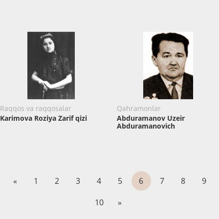
Raqqos va raqqosalar
Qahramonlar
Karimova Roziya Zarif qizi
Abduramanov Uzeir
Abduramanovich
«
1
2
3
4
5
6
7
8
9
10
»