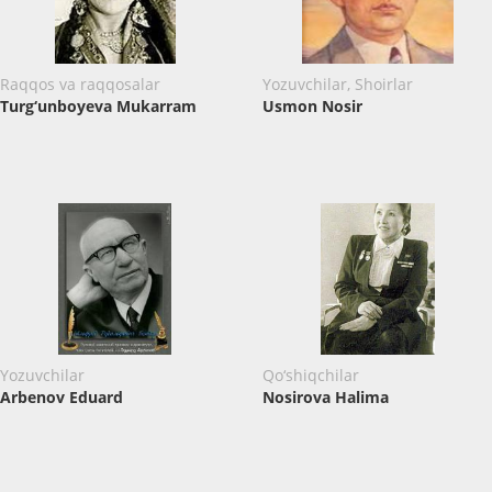
Raqqos va raqqosalar
Yozuvchilar, Shoirlar
Turg‘unboyeva Mukarram
Usmon Nosir
Yozuvchilar
Qo‘shiqchilar
Arbenov Eduard
Nosirova Halima