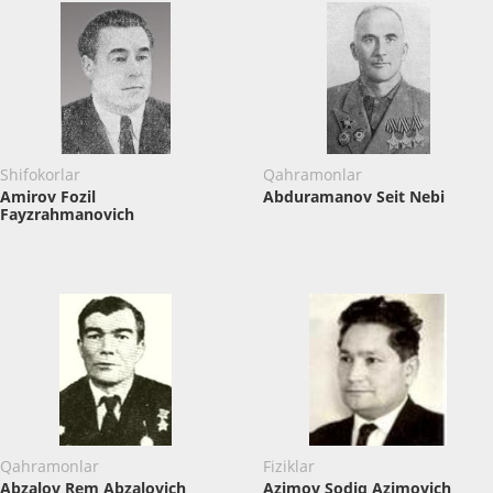
Shifokorlar
Qahramonlar
Amirov Fozil
Abduramanov Seit Nebi
Fayzrahmanovich
Qahramonlar
Fiziklar
Abzalov Rem Abzalovich
Azimov Sodiq Azimovich