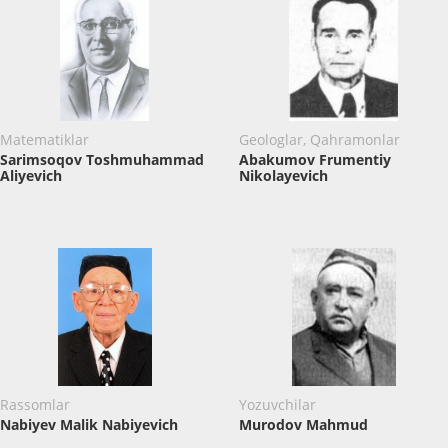
Matematiklar
Geologlar, Qahramonlar
Sarimsoqov Toshmuhammad
Abakumov Frumentiy
Aliyevich
Nikolayevich
Rassomlar
Yozuvchilar
Nabiyev Malik Nabiyevich
Murodov Mahmud