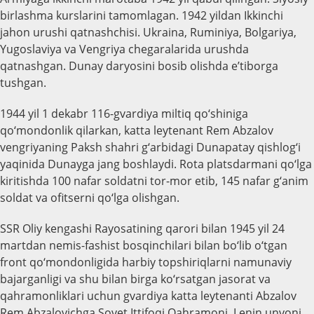
birlashma kurslarini tamomlagan. 1942 yildan Ikkinchi
jahon urushi qatnashchisi. Ukraina, Ruminiya, Bolgariya,
Yugoslaviya va Vengriya chegaralarida urushda
qatnashgan. Dunay daryosini bosib olishda e’tiborga
tushgan.
1944 yil 1 dekabr 116-gvardiya miltiq qo‘shiniga
qo‘mondonlik qilarkan, katta leytenant Rem Abzalov
vengriyaning Paksh shahri g‘arbidagi Dunapatay qishlog‘i
yaqinida Dunayga jang boshlaydi. Rota platsdarmani qo‘lga
kiritishda 100 nafar soldatni tor-mor etib, 145 nafar g‘anim
soldat va ofitserni qo‘lga olishgan.
SSR Oliy kengashi Rayosatining qarori bilan 1945 yil 24
martdan nemis-fashist bosqinchilari bilan bo‘lib o‘tgan
front qo‘mondonligida harbiy topshiriqlarni namunaviy
bajarganligi va shu bilan birga ko‘rsatgan jasorat va
qahramonliklari uchun gvardiya katta leytenanti Abzalov
Rem Abzalovichga Sovet Ittifoqi Qahramoni, Lenin unvoni