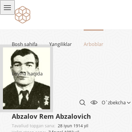
Bosh sahifa
Yangiliklar
Arboblar
Loyiha haqida
O`zbekcha
Abzalov Rem Abzalovich
Tavallud topgan sana:
28 iyun 1914 yil