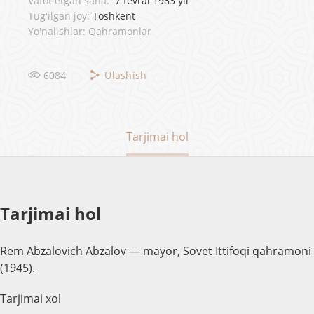
Vafot etgan sana:
7 fevral 1983 yil
Tug'ilgan joy:
Toshkent
Yo'nalishlar: Qahramonlar
6084
Ulashish
Tarjimai hol
Tarjimai hol
Rem Abzalovich Abzalov — mayor, Sovet Ittifoqi qahramoni
(1945).
Tarjimai xol