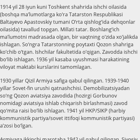
1914 yil 28 iyun kuni Toshkent shahrida ishchi oilasida
(boshqa ma’lumotlarga ko‘ra Tatarston Respublikasi
Baltayevo Apastovskiy tumani O‘rta qishlog‘ida dehqonlar
oilasida) tavallud topgan. Millati tatar. Boshlang‘ich
ma’lumotni madrasada olgan, bir vaqtning o‘zida xo‘jalikda
ishlagan. So‘ngra Tatarstonning poytaxti Qozon shahriga
ko‘chib o‘tgan. Ishchilar fakultetida o‘qigan. Zavodda ishchi
bo‘lib ishlagan. 1936 yil kasaba uyushmasi harakatining
viloyat maktabi kurslarini tamomlagan.
1930 yillar Qizil Armiya safiga qabul qilingan. 1939-1940
yillar Sovet-fin urushi qatnashchisi. Demobilizatsiyadan
so‘ng Qozon aviatsiya zavodida (hozirgi Gorbunov
nomidagi aviatsiya ishlab chiqarish birlashmasi) zavod
qo‘mita raisi bo‘lib ishlagan. 1941 yil HKP/SIKP (harbiy
kommunistik partiya/sovet ittifoqi kommunistik partiyasi)
a’zosi bo‘lgan.
Armiyaga ikkinchi marotaba 1942 yil qabul qilingan. Siyosiy