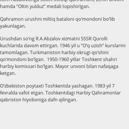
hamda “Oltin yulduz” medali topishirlgan.
Qahramon urushni miltiq bataloni qo‘mondoni bo‘lib
yakunlagan.
Urushdan so‘ng R.A.Abzalov xizmatni SSSR Qurolli
kuchlarida davom ettirgan. 1946 yil u “O‘q uzish” kurslarini
tamomlagan. Turkmaniston harbiy okrugi qo‘shini
qo‘mondoni bo‘lgan. 1950-1960 yillar Toshkent shahri
harbiy komissari bo‘lgan. Mayor unvoni bilan nafaqaga
ketgan.
O‘zbekiston poytaxti Toshkentda yashagan. 1983 yil 7
fevralda vafot etgan. Toshkentdagi Harbiy Qahramonlar
qabriston hiyoboniga dafn qilingan.