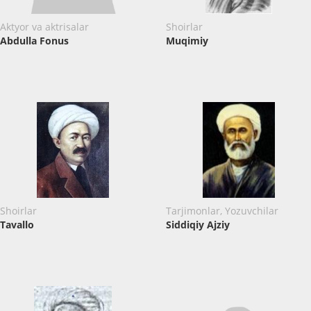
Aktyor va aktrisalar
Shoirlar
Abdulla Fonus
Muqimiy
Shoirlar
Tarjimonlar, Yozuvchilar
Tavallo
Siddiqiy Ajziy