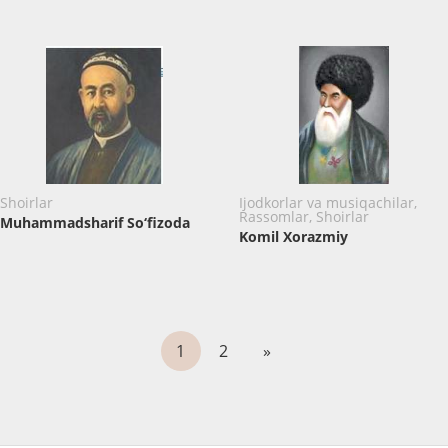
Shoirlar
Ijodkorlar va musiqachilar,
Rassomlar, Shoirlar
Muhammadsharif So‘fizoda
Komil Xorazmiy
1
2
»