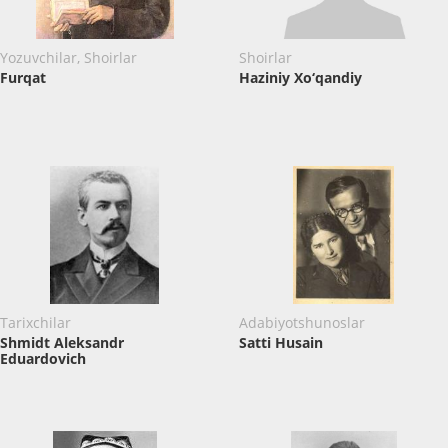
Yozuvchilar, Shoirlar
Shoirlar
Furqat
Haziniy Xo‘qandiy
Tarixchilar
Adabiyotshunoslar
Shmidt Aleksandr
Satti Husain
Eduardovich