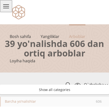
Bosh sahifa
Yangiliklar
Arboblar
39 yo'nalishda 606 dan
ortiq arboblar
Loyiha haqida
O`zbekcha
Show all categories
Barcha yo'nalishlar
606