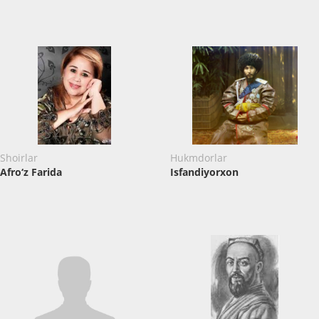
Shoirlar
Hukmdorlar
Afro‘z Farida
Isfandiyorxon