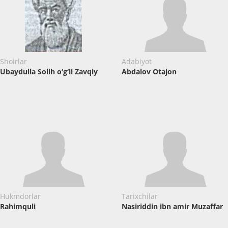
Shoirlar
Adabiyot
Ubaydulla Solih o‘g‘li Zavqiy
Abdalov Otajon
Hukmdorlar
Tarixchilar
Rahimquli
Nasiriddin ibn amir Muzaffar