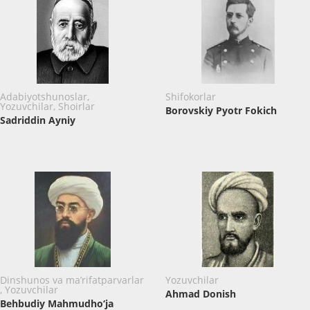
Adabiyotshunoslar,
Shifokorlar
Yozuvchilar, Shoirlar
Borovskiy Pyotr Fokich
Sadriddin Ayniy
Dinshunos va ma’rifatparvarlar
Yozuvchilar
, Yozuvchilar
Ahmad Donish
Behbudiy Mahmudho‘ja