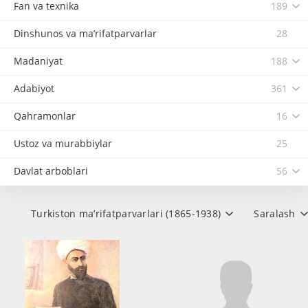
Fan va texnika
189
Dinshunos va ma’rifatparvarlar
28
Madaniyat
188
Adabiyot
361
Qahramonlar
16
Ustoz va murabbiylar
25
Davlat arboblari
56
Turkiston ma’rifatparvarlari (1865-1938)
Saralash