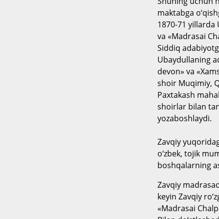
Shuning uchun h
maktabga o‘qishg
1870-71 yillard
va «Madrasai Ch
Siddiq adabiyotga
Ubaydullaning ad
devon» va «Xamsa
shoir Muqimiy, Q
Paxtakash mahal
shoirlar bilan ta
yozaboshlaydi.
Zavqiy yuqoridag
o‘zbek, tojik mum
boshqalarning as
Zavqiy madrasada
keyin Zavqiy ro‘z
«Madrasai Chalpa