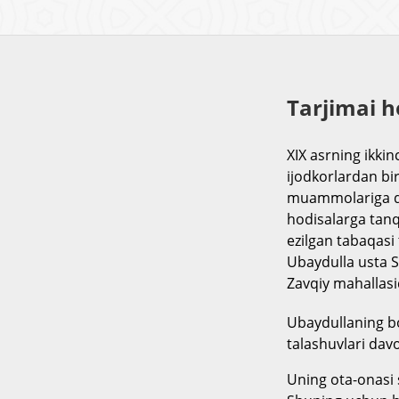
Tarjimai h
XIX asrning ikkin
ijodkorlardan bir
muammolariga diq
hodisalarga tan
ezilgan tabaqasi 
Ubaydulla usta S
Zavqiy mahallas
Ubaydullaning bol
talashuvlari dav
Uning ota-onasi s