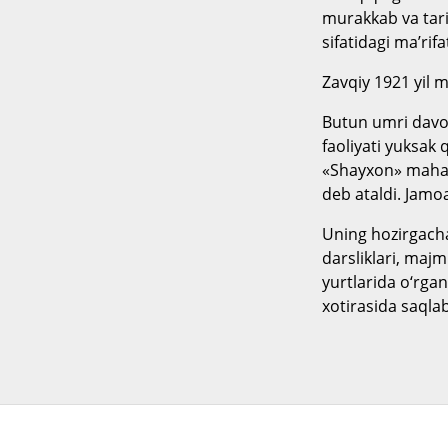
murakkab va tari
sifatidagi ma’rifa
Zavqiy 1921 yil m
Butun umri davo
faoliyati yuksak 
«Shayxon» mahall
deb ataldi. Jamoa
Uning hozirgacha
darsliklari, majm
yurtlarida o‘rga
xotirasida saqla