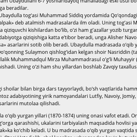
am Ubaydullani 6-7 yoshlaridayoq mahalladagi eski usul bo
a beradilar.
a Ubaydulla tog‘asi Muhammad Siddiq yordamida Qo‘qondagi
alpak» deb atalmish madrasalarda ilm oladi. Uning tog’as
 qiziquvchi kishilardan bo‘lib, o‘zi ham g’azallar yozib turgan.
abiyotga qiziqishiga katta e’tibor beradi, unga Alisher Nav
» asarlarini sotib olib beradi.
Ubaydulla madrasada o‘qib yu
o‘qonning Sulaymon qishlog‘idan kelgan shoir Nasriddin (tax
lalik Muhammadqul Mirza Muhammadrasul o’g’li Muhayyir (
nishadi.
Uning o‘zi ham shu yillardan boshlab Zavqiy taxallusi
i shoilar bilan birga dars tayyorlaydi, bo‘sh vaqtlarida hamm
toz adabiyotining yirik namoyandalari Lutfiy, Navoiy, Jomiy,
arlarini mutolaa qilishadi.
 o‘qib yurgan yillari (1870-1874) uning onasi vafot etadi. O
g‘orga qarashishi, ukalarini tarbiyalash maqsadida hovlisi y
k»ka ko‘chib keladi.
U bu madrasada o‘qib yurgan vaqtida s