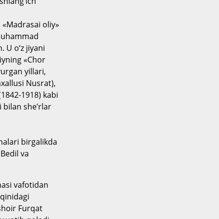
shlang‘ich
 «Madrasai oliy»
i Muhammad
 U o‘z jiyani
oiyning «Chor
rgan yillari,
allusi Nusrat),
1842-1918) kabi
 bilan she’rlar
alari birgalikda
 Bedil va
nasi vafotidan
aqinidagi
hoir Furqat