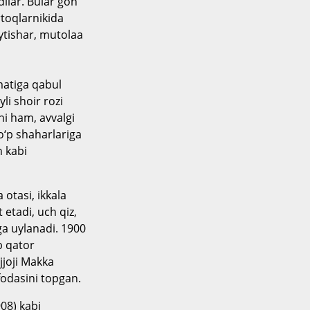
dilar. Bular goh
toqlarnikida
aytishar, mutolaa
matiga qabul
li shoir rozi
ni ham, avvalgi
o‘p shaharlariga
n kabi
 otasi, ikkala
t etadi, uch qiz,
nga uylanadi. 1900
b qator
jjoji Makka
fodasini topgan.
08) kabi