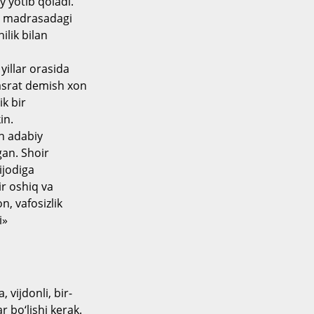
y yotib qoladi.
iy madrasadagi
ilik bilan
yillar orasida
xasrat demish xon
k bir
in.
an adabiy
gan. Shoir
ijodiga
r oshiq va
n, vafosizlik
i»
 vijdonli, bir-
 bo‘lishi kerak.