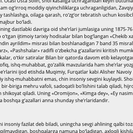
i. Otasi Usta Solih, shol kasaliga uchragandan keyin butunla
ham og‘irroq moddiy qiyinchiliklarga uchraganligidan, Zavq
y tashlashga, oilaga qarash, ro‘zg‘or tebratish uchun kosibch
majbur bo‘ladi.
ining dastlabki davriga oid she’rlari jumlasiga uning 1875-76 
b o‘tgan ijtimoiy tarixiy hodisalar bilan bog‘langan «Chekib 
din ayrildim» misrasi bilan boshlanadigan 7 band 35 misrali
», «Pashshalar» radifli o‘zbekcha g‘azallarini kiritish mumk
rikalar, o‘tkir satiralar Bilan bir qatorda davom etib kelayotg
fiq, ishq-muhabbat, go’zallik mavzularida ham she’rlar yoz
he’rlarini ijod etishda Muqimiy, Furqatlar kabi Alisher Navoiy 
hiy ishq-muhabbatni emas, chin insoniy sevgini kuylaydi.
Shoi
ir-biriga mehru vafoli, sadoqatli bo’lishini talab qiladi, hijro
 shikoyat qiladi.
Uning «Oromijon», «Kimga dey», «Ey nasim
boshqa g‘azallari anna shunday she’rlaridandir.
 insoniy fazilat deb biladi, uningcha sevgi ahlining qalbi toza,
 qilmaydigan, boshqalarga namuna bo‘ladigan, axloqli kishilar