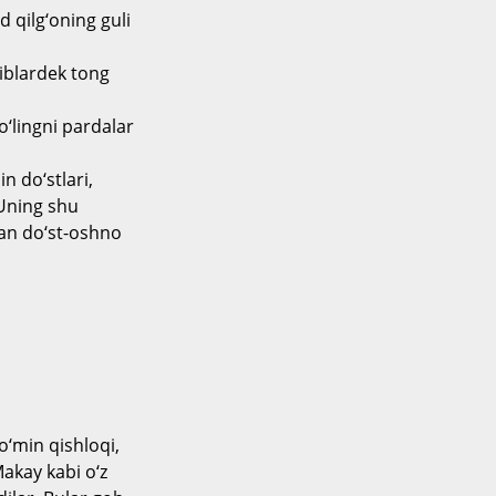
 qilg‘oning guli
iblardek tong
o‘lingni pardalar
n do‘stlari,
 Uning shu
lan do‘st-oshno
o‘min qishloqi,
akay kabi o‘z