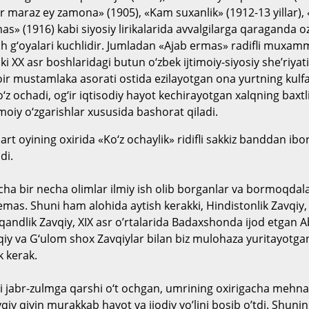
or maraz ey zamona» (1905), «Kam suxanlik» (1912-13 yillar),
as» (1916) kabi siyosiy lirikalarida avvalgilarga qaraganda oz
h g‘oyalari kuchlidir. Jumladan «Ajab ermas» radifli muxamm
ki XX asr boshlaridagi butun o‘zbek ijtimoiy-siyosiy she’riyat
oir mustamlaka asorati ostida ezilayotgan ona yurtning kulfa
o‘z ochadi, og‘ir iqtisodiy hayot kechirayotgan xalqning baxtl
timoiy o‘zgarishlar xususida bashorat qiladi.
art oyining oxirida «Ko‘z ochaylik» ridifli sakkiz banddan ibor
di.
icha bir necha olimlar ilmiy ish olib borganlar va bormoqdala
emas. Shuni ham alohida aytish kerakki, Hindistonlik Zavqiy,
ndlik Zavqiy, XIX asr o’rtalarida Badaxshonda ijod etgan 
 va G‘ulom shox Zavqiylar bilan biz mulohaza yuritayotgan
k kerak.
 jabr-zulmga qarshi o‘t ochgan, umrining oxirigacha mehn
qiy qiyin murakkab hayot va ijodiy yo’lini bosib o’tdi. Shuni