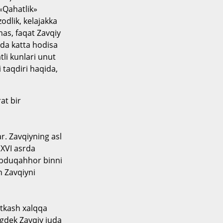
 «Qahatlik»
odlik, kelajakka
as, faqat Zavqiy
ida katta hodisa
tli kunlari unut
i taqdiri haqida,
at bir
r. Zavqiyning asl
 XVI asrda
Abduqahhor binni
 Zavqiyni
atkash xalqqa
ngdek Zavqiy juda