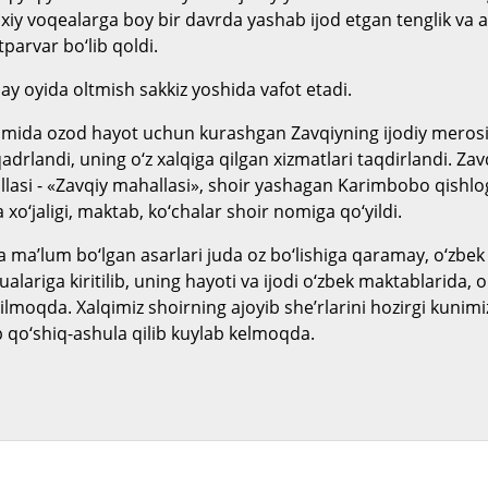
xiy voqealarga boy bir davrda yashab ijod etgan tenglik va a
tparvar bo‘lib qoldi.
ay oyida oltmish sakkiz yoshida vafot etadi.
mida ozod hayot uchun kurashgan Zavqiyning ijodiy merosi
qadrlandi, uning o‘z xalqiga qilgan xizmatlari taqdirlandi. Zavq
asi - «Zavqiy mahallasi», shoir yashagan Karimbobo qishlo
 xo‘jaligi, maktab, ko‘chalar shoir nomiga qo‘yildi.
 ma’lum bo‘lgan asarlari juda oz bo‘lishiga qaramay, o‘zbek
ualariga kiritilib, uning hayoti va ijodi o‘zbek maktablarida, o
nilmoqda. Xalqimiz shoirning ajoyib she’rlarini hozirgi kuni
b qo‘shiq-ashula qilib kuylab kelmoqda.