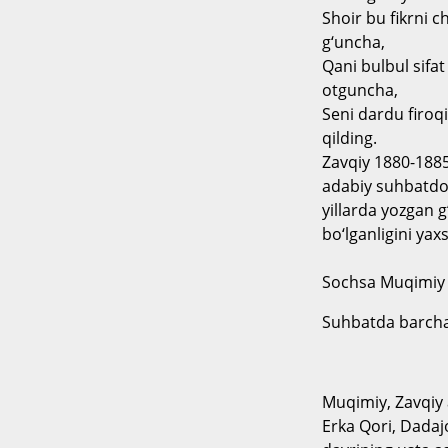
Shoir bu fikrni ch
g‘uncha,
Qani bulbul sifa
otguncha,
Seni dardu firoqi
qilding.
Zavqiy 1880-1885 
adabiy suhbatdos
yillarda yozgan 
bo‘lganligini yaxs
Sochsa Muqimiy g
Suhbatda barcha
Muqimiy, Zavqiy 
Erka Qori, Dadaj