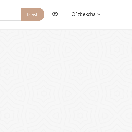
O`zbekcha
Izlash