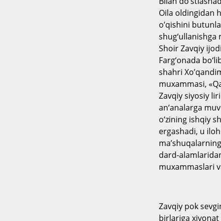
Bilan do‘stlashad
Oila oldingidan 
o’qishini butunla
shug‘ullanishga 
Shoir Zavqiy ijod
Farg‘onada bo‘li
shahri Xo’qandim
muxammasi, «Qarz
Zavqiy siyosiy li
an‘analarga muvo
o‘zining ishqiy s
ergashadi, u ilo
ma’shuqalarning b
dard-alamlaridan
muxammaslari va 
Zavqiy pok sevgini
birlariga xiyonat