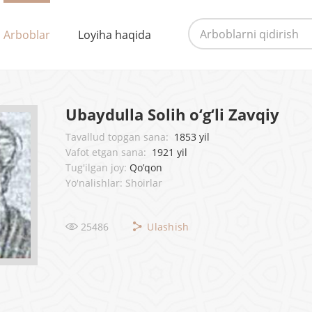
Arboblar
Loyiha haqida
Ubaydulla Solih o‘g‘li Zavqiy
Tavallud topgan sana:
1853 yil
Vafot etgan sana:
1921 yil
Tug'ilgan joy:
Qo’qon
Yo'nalishlar: Shoirlar
25486
Ulashish