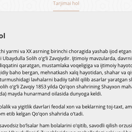
Tarjimai hol
ol
chi yarmi va XX asrning birinchi choragida yashab ijod etgan 
i Ubaydulla Solih o‘g‘li Zavqiydir.
Ijtimoiy mavzularda, davrn
qatini qaratgan, mustamlaka voqeligiga va ijtimoiy hayotd
qidiy baho bergan, mehnatkash xalq hayotidan, shahar va q
turmushidagi lavhalarni badiiy tahlil qilib asarlar yaratgan s
olih o‘g‘li Zavqiy 1853 yilda Qo‘qon shahrining Shayxon maha
ida) mayda hunarmand oilasida dunyoga keldi.
alik va yigitlik davrlari feodal xon va beklarning toj-taxt, 
om etib kelgan Qo‘qon shahrida o‘tadi.
avodsiz bo‘lsalar ham bolalarini o‘qitib, savodli qilish orzusi