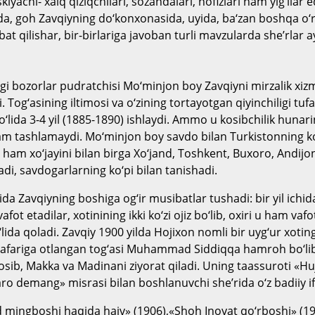
iyachi- xalq qiziqchilari, sozandalari, hofizlari ham yig‘ilar e
a, goh Zavqiyning do‘konxonasida, uyida, ba‘zan boshqa o‘r
bat qilishar, bir-birlariga javoban turli mavzularda she’rlar 
i bozorlar pudratchisi Mo‘minjon boy Zavqiyni mirzalik xiz
 Tog‘asining iltimosi va o‘zining tortayotgan qiyinchiligi tufay
o‘lida 3-4 yil (1885-1890) ishlaydi. Ammo u kosibchilik hunari
ham tashlamaydi. Mo‘minjon boy savdo bilan Turkistonning k
 ham xo‘jayini bilan birga Xo‘jand, Toshkent, Buxoro, Andijo
di, savdogarlarning ko‘pi bilan tanishadi.
hida Zavqiyning boshiga og‘ir musibatlar tushadi: bir yil ichida
fot etadilar, xotinining ikki ko‘zi ojiz bo‘lib, oxiri u ham vafo
qo‘lida qoladi. Zavqiy 1900 yilda Hojixon nomli bir uyg‘ur xoti
 safariga otlangan tog‘asi Muhammad Siddiqqa hamroh bo‘li
sib, Makka va Madinani ziyorat qiladi. Uning taassuroti «Hu
ro demang» misrasi bilan boshlanuvchi she’rida o‘z badiiy i
 mingboshi haqida hajv» (1906),«Shoh Inoyat qo‘rboshi» (19