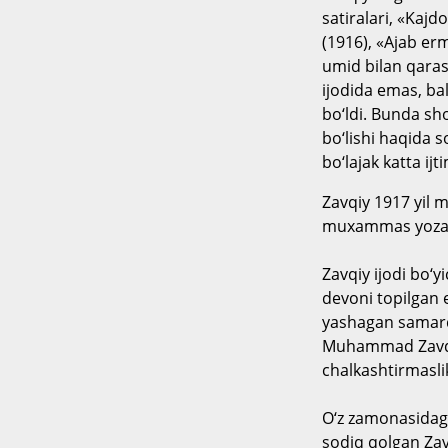
satiralari, «Kajd
(1916), «Ajab erm
umid bilan qaras
ijodida emas, bal
bo‘ldi. Bunda sh
bo‘lishi haqida s
bo‘lajak katta ij
Zavqiy 1917 yil m
muxammas yoza
Zavqiy ijodi bo‘y
devoni topilgan 
yashagan samarqa
Muhammad Zavqiy
chalkashtirmasli
O‘z zamonasidagi
sodiq qolgan Zav