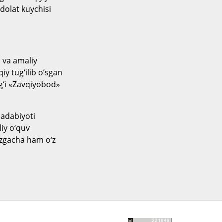
dolat kuychisi
 va amaliy
iy tug‘ilib o‘sgan
g‘i «Zavqiyobod»
 adabiyoti
liy o‘quv
mizgacha ham o‘z