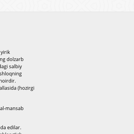
yirik
ing dolzarb
agi salbiy
ishloqning
hoirdir.
llasida (hozirgi
amal-mansab
da edilar.