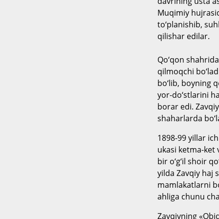
davrining usta ask
Muqimiy hujrasid
to‘planishib, suh
qilishar edilar.
Qo‘qon shahridag
qilmoqchi bo‘ladi.
bo‘lib, boyning q
yor-do‘stlarini 
borar edi. Zavqiy
shaharlarda bo‘la
1898-99 yillar ic
ukasi ketma-ket va
bir o‘g‘il shoir 
yilda Zavqiy haj
mamlakatlarni bo
ahliga chunu cha
Zavqiyning «Obid